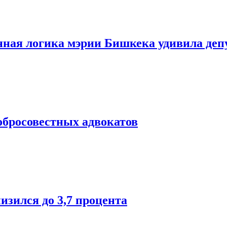
анная логика мэрии Бишкека удивила деп
обросовестных адвокатов
изился до 3,7 процента