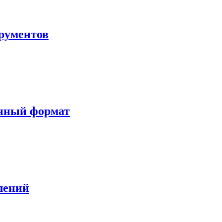
рументов
онный формат
лений