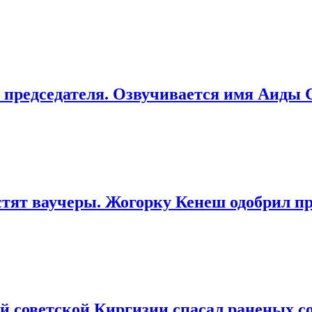
 председателя. Озвучивается имя Аиды 
тят ваучеры. Жогорку Кенеш одобрил пр
ей советской Киргизии спасал раненых с