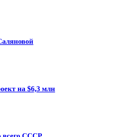
Саляновой
оект на $6,3 млн
о всего СССР