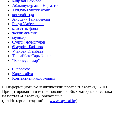
Мирлан Бакиров
Абдышүкүр ажы Нарматов
Түндүк-Түштүк жолу
контрабанда
Айсулуу Тыныбекова
Расул Умбеталиев
класстык фонд
жекшембилик
мушкер
Султан Жумагулов
Ѳмүрбек Бабанов
Уланбек Эгизбаев
Таалайбек Сарыбашев
“Коопсуз шаар”
О проекте
Карта сайта
Контактная информация
© Информационно-аналитический портал “Саясат.kg”, 2011.
При цитировании и использовании любых материалов ссылка
на портал «Саясат.kg» обязательна
(для Интернет–изданий —
www.sayasat.kg
)