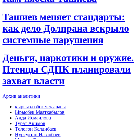
Ташиев меняет стандарты:
как дело Долпрана вскрыло
системные нарушения
Деньги, наркотики и оружие.
Птенцы СДПК планировали
захват власти
Архив аналитики
кыргыз-өзбек чек арасы
Ырысбек Мааткабылов
Аида Исмаилова
Турат Акимов
Төлөгөн Келдибаев
Нурсултан Назарбаев