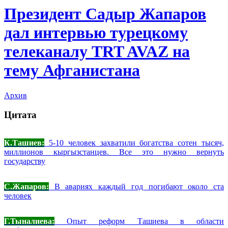
Президент Садыр Жапаров
дал интервью турецкому
телеканалу TRT AVAZ на
тему Афганистана
Архив
Цитата
К.Ташиев:
5-10 человек захватили богатства сотен тысяч,
миллионов кыргызстанцев. Все это нужно вернуть
государству
С.Жапаров:
В авариях каждый год погибают около ста
человек
Г.Тыналиева:
Опыт реформ Ташиева в области