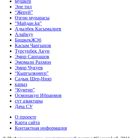
мушкер
Эне тил
“Жерүй”
Өзгөн мунарасы
"Майдан.kg"
Адылбек Касымалиев
Алайкуу
БишкекЖЭб
Касым Чаргынов
Турсунбек Акун
Эмир Сарпашов
Эмомали Рахмон
Эмир Чукуев
“Кыргызкөмүр"
Садык Шер-Нияз
карыз
“Кумтөр”
Осмонакун Ибраимов
сүт азыктары
Дача СУ
О проекте
Карта сайта
Контактная информация