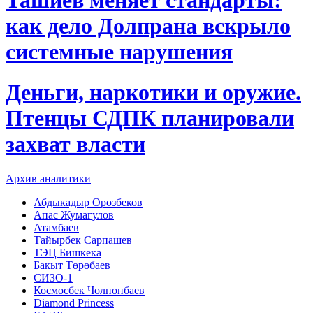
как дело Долпрана вскрыло
системные нарушения
Деньги, наркотики и оружие.
Птенцы СДПК планировали
захват власти
Архив аналитики
Абдыкадыр Орозбеков
Апас Жумагулов
Атамбаев
Тайырбек Сарпашев
ТЭЦ Бишкека
Бакыт Төрөбаев
СИЗО-1
Космосбек Чолпонбаев
Diamond Princess