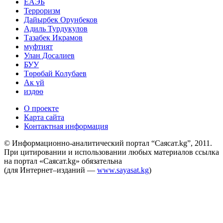
ЕАЭБ
Терроризм
Дайырбек Орунбеков
Адиль Турдукулов
Тазабек Икрамов
муфтият
Улан Досалиев
БУУ
Төрөбай Колубаев
Ак үй
издөө
О проекте
Карта сайта
Контактная информация
© Информационно-аналитический портал “Саясат.kg”, 2011.
При цитировании и использовании любых материалов ссылка
на портал «Саясат.kg» обязательна
(для Интернет–изданий —
www.sayasat.kg
)