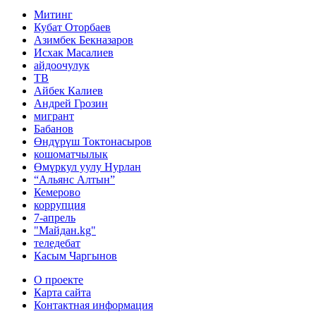
Митинг
Кубат Оторбаев
Азимбек Бекназаров
Исхак Масалиев
айдоочулук
ТВ
Айбек Калиев
Андрей Грозин
мигрант
Бабанов
Өндүрүш Токтонасыров
кошоматчылык
Өмүркул уулу Нурлан
“Альянс Алтын”
Кемерово
коррупция
7-апрель
"Майдан.kg"
теледебат
Касым Чаргынов
О проекте
Карта сайта
Контактная информация