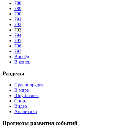
788
789
790
791
792
793
794
795
796
797
Вперёд
В конец
Разделы
Правопорядок
В мире
Шоу-бизнес
Спорт
Видео
Аналитика
Прогнозы развития событий