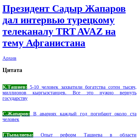
Президент Садыр Жапаров
дал интервью турецкому
телеканалу TRT AVAZ на
тему Афганистана
Архив
Цитата
К.Ташиев:
5-10 человек захватили богатства сотен тысяч,
миллионов кыргызстанцев. Все это нужно вернуть
государству
С.Жапаров:
В авариях каждый год погибают около ста
человек
Г.Тыналиева:
Опыт реформ Ташиева в области