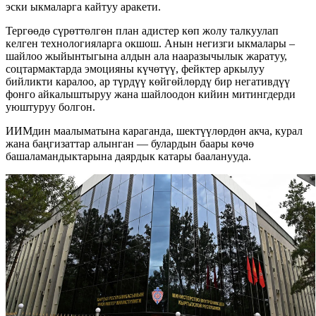
эски ыкмаларга кайтуу аракети.
Тергөөдө сүрөттөлгөн план адистер көп жолу талкуулап
келген технологияларга окшош. Анын негизги ыкмалары –
шайлоо жыйынтыгына алдын ала нааразычылык жаратуу,
соцтармактарда эмоцияны күчөтүү, фейктер аркылуу
бийликти каралоо, ар түрдүү көйгөйлөрдү бир негативдүү
фонго айкалыштыруу жана шайлоодон кийин митингдерди
уюштуруу болгон.
ИИМдин маалыматына караганда, шектүүлөрдөн акча, курал
жана баңгизаттар алынган — булардын баары көчө
башаламандыктарына даярдык катары бааланууда.