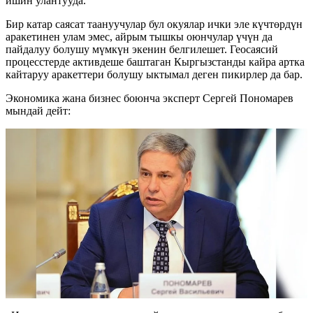
ишин улантууда.
Бир катар саясат таануучулар бул окуялар ички эле күчтөрдүн
аракетинен улам эмес, айрым тышкы оюнчулар үчүн да
пайдалуу болушу мүмкүн экенин белгилешет. Геосаясий
процесстерде активдеше баштаган Кыргызстанды кайра артка
кайтаруу аракеттери болушу ыктымал деген пикирлер да бар.
Экономика жана бизнес боюнча эксперт Сергей Пономарев
мындай дейт: