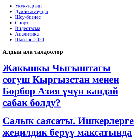
Укук-тартип
Дγйнө жүзүндө
Шоу-бизнес
Спорт
Видеотасма
Аналитика
Шайлоо-2020
Алдын ала талдоолор
Жакынкы Чыгыштагы
согуш Кыргызстан менен
Борбор Азия үчүн кандай
сабак болду?
Салык саясаты. Ишкерлерге
жеңилдик берүү максатында