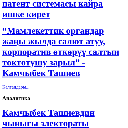
патент системасы кайра
ишке кирет
“Мамлекеттик органдар
жаңы жылда салют атуу,
корпоратив өткөрүү салтын
токтотушу зарыл” -
Камчыбек Ташиев
Калгандары...
Аналитика
Камчыбек Ташиевдин
чыныгы электораты