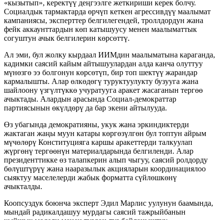
«кызытып», керектүү деңгээлге жеткириши керек болчу.
Социалдык тармактарда өрчүп кеткен агрессивдүү маалымат
кампаниясы, эксперттер белгилегендей, троллдордун жана
фейк аккаунттардын көп катышуусу менен маалыматтык
согуштун ачык белгилерин көрсөттү.
Ал эми, бул жолку кырдаал ИИМдин маалыматына караганда,
кадимки саясий кайым айтышуулардан алда канча олуттуу
мүнөзгө ээ болгонун көрсөтүп, бир топ шектүү жарандар
кармалышты. Алар өлкөдөгү туруктуулукту бузууга жана
шайлоону үзгүлтүккө учуратууга аракет жасаганын тергөө
ачыктады. Алардын арасында Социал-демократтар
партиясынын өкүлдөрү да бар экени айтылууда.
Өз убагында демократияны, укук жана эркиндиктерди
жактаган жаңы муун катары көргөзүлгөн бул топтун айрым
мүчөлөрү Конституцияга каршы аракеттерди талкуулап
жүргөнү тергөөнүн материалдарында белгиленди. Алар
президенттикке өз талапкерин алып чыгуу, саясий ролдорду
бөлүштүрүү жана нааразылык акцияларын координациялоо
сыяктуу маселелерди жабык форматта сүйлөшкөнү
ачыкталды.
Коопсуздук боюнча эксперт Эдил Марлис уулунун баамында,
мындай радикалдашуу мурдагы саясий тажрыйбанын