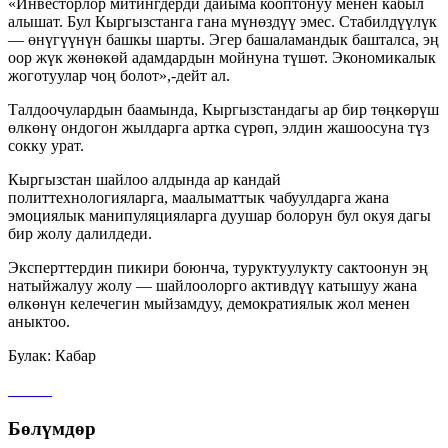
«Инвесторлор митингдерди дайыма кооптонуу менен кабыл
алышат. Бул Кыргызстанга гана мүнөздүү эмес. Стабилдүүлүк
— өнүгүүнүн башкы шарты. Эгер башаламандык башталса, эң
оор жүк жөнөкөй адамдардын мойнуна түшөт. Экономикалык
жоготуулар чоң болот»,-дейт ал.
Талдоочулардын баамында, Кыргызстандагы ар бир төңкөрүш
өлкөнү ондогон жылдарга артка сүрөп, элдин жашоосуна түз
сокку урат.
Кыргызстан шайлоо алдында ар кандай
политтехнологияларга, маалыматтык чабуулдарга жана
эмоциялык манипуляцияларга дуушар болорун бул окуя дагы
бир жолу далилдеди.
Эксперттердин пикири боюнча, туруктуулукту сактоонун эң
натыйжалуу жолу — шайлоолорго активдүү катышуу жана
өлкөнүн келечегин мыйзамдуу, демократиялык жол менен
аныктоо.
Булак: Кабар
Бөлүмдөр