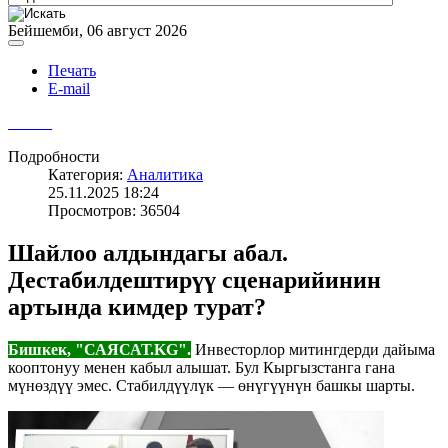
Бейшемби, 06 август 2026
Печать
E-mail
Подробности
Категория:
Аналитика
25.11.2025 18:24
Просмотров: 36504
Шайлоо алдындагы абал.
Дестабилдештирүү сценарийинин
артында кимдер турат?
Бишкек, "САЯСАТ.KG".
Инвесторлор митингдерди дайыма
кооптонуу менен кабыл алышат. Бул Кыргызстанга гана
мүнөздүү эмес. Стабилдүүлүк — өнүгүүнүн башкы шарты.