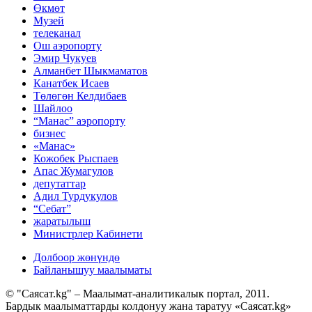
Өкмөт
Музей
телеканал
Ош аэропорту
Эмир Чукуев
Алманбет Шыкмаматов
Канатбек Исаев
Төлөгөн Келдибаев
Шайлоо
“Манас” аэропорту
бизнес
«Манас»
Кожобек Рыспаев
Апас Жумагулов
депутаттар
Адил Турдукулов
“Себат”
жаратылыш
Министрлер Кабинети
Долбоор жөнүндө
Байланышуу маалыматы
© "Саясат.kg" – Маалымат-аналитикалык портал, 2011.
Бардык маалыматтарды колдонуу жана таратуу «Саясат.kg»