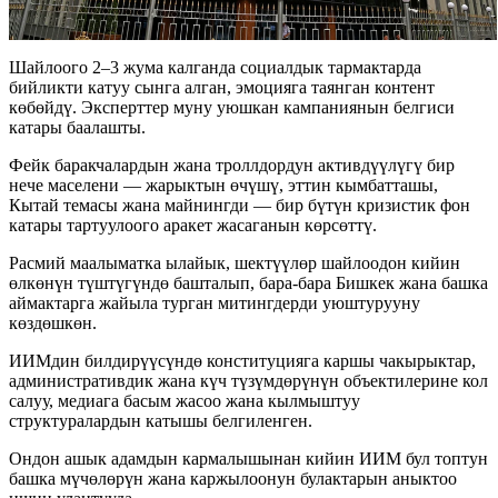
Шайлоого 2–3 жума калганда социалдык тармактарда
бийликти катуу сынга алган, эмоцияга таянган контент
көбөйдү. Эксперттер муну уюшкан кампаниянын белгиси
катары баалашты.
Фейк баракчалардын жана троллдордун активдүүлүгү бир
нече маселени — жарыктын өчүшү, эттин кымбатташы,
Кытай темасы жана майнингди — бир бүтүн кризистик фон
катары тартуулоого аракет жасаганын көрсөттү.
Расмий маалыматка ылайык, шектүүлөр шайлоодон кийин
өлкөнүн түштүгүндө башталып, бара-бара Бишкек жана башка
аймактарга жайыла турган митингдерди уюштурууну
көздөшкөн.
ИИМдин билдирүүсүндө конституцияга каршы чакырыктар,
административдик жана күч түзүмдөрүнүн объектилерине кол
салуу, медиага басым жасоо жана кылмыштуу
структуралардын катышы белгиленген.
Ондон ашык адамдын кармалышынан кийин ИИМ бул топтун
башка мүчөлөрүн жана каржылоонун булактарын аныктоо