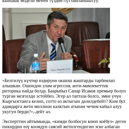
кыйшык модели менен түздөн-түз байланыштуу.
«Белгилүү күчтөр өздөрүнө окшош жаштарды тарбиялап
алышкан. Ошондон улам агрессия, анти-мамлекеттик
риторика пайда болду. Баарыбыз Сапар Исаков премьер болуп
турган мезгилди эстейбиз. Эгер ал таптаза болсо, эмне үчүн
Кыргызстанга келип, сотто өз актыгын далилдебейт? Ким бул
адамдарга жети миллион калктын атынан чечим кабыл алуу
укугун берди?»,-дейт ал.
Эксперттин айтымында, «кимди болбосун коюп коёбуз» деген
пикирдин өзү коомдун саясий жетилгендигин эске албаган