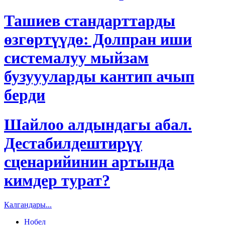
Ташиев стандарттарды
өзгөртүүдө: Долпран иши
системалуу мыйзам
бузуууларды кантип ачып
берди
Шайлоо алдындагы абал.
Дестабилдештирүү
сценарийинин артында
кимдер турат?
Калгандары...
Нобел