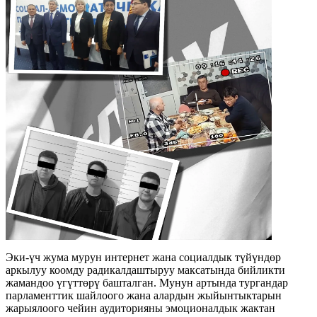
Эки-үч жума мурун интернет жана социалдык түйүндөр
аркылуу коомду радикалдаштыруу максатында бийликти
жамандоо үгүттөрү башталган. Мунун артында тургандар
парламенттик шайлоого жана алардын жыйынтыктарын
жарыялоого чейин аудиторияны эмоционалдык жактан