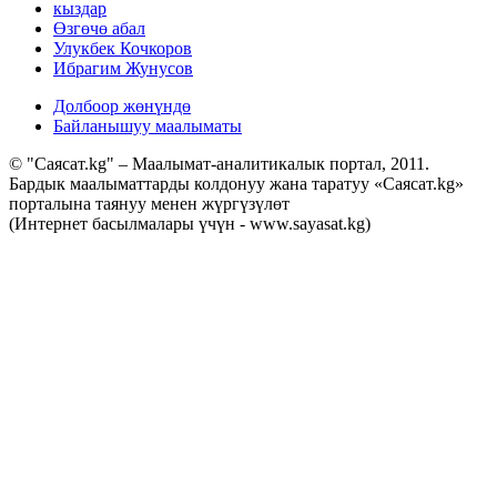
кыздар
Өзгөчө абал
Улукбек Кочкоров
Ибрагим Жунусов
Долбоор жөнүндө
Байланышуу маалыматы
© "Саясат.kg" – Маалымат-аналитикалык портал, 2011.
Бардык маалыматтарды колдонуу жана таратуу «Саясат.kg»
порталына таянуу менен жүргүзүлөт
(Интернет басылмалары үчүн - www.sayasat.kg)