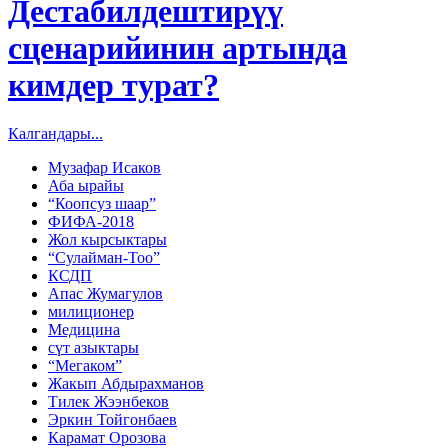
Дестабилдештирүү
сценарийинин артында
кимдер турат?
Калгандары...
Музафар Исаков
Аба ырайы
“Коопсуз шаар”
ФИФА-2018
Жол кырсыктары
“Сулайман-Тоо”
КСДП
Апас Жумагулов
милиционер
Медицина
сүт азыктары
“Мегаком”
Жакып Абдырахманов
Тилек Жээнбеков
Эркин Тойгонбаев
Карамат Орозова