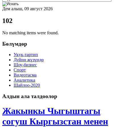
Дем алыш, 09 август 2026
102
No matching items were found.
Бөлүмдөр
Укук-тартип
Дγйнө жүзүндө
Шоу-бизнес
Спорт
Видеотасма
Аналитика
Шайлоо-2020
Алдын ала талдоолор
Жакынкы Чыгыштагы
согуш Кыргызстан менен