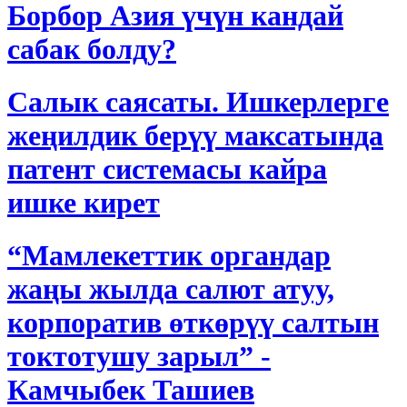
Борбор Азия үчүн кандай
сабак болду?
Салык саясаты. Ишкерлерге
жеңилдик берүү максатында
патент системасы кайра
ишке кирет
“Мамлекеттик органдар
жаңы жылда салют атуу,
корпоратив өткөрүү салтын
токтотушу зарыл” -
Камчыбек Ташиев