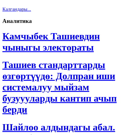
Калгандары...
Аналитика
Камчыбек Ташиевдин
чыныгы электораты
Ташиев стандарттарды
өзгөртүүдө: Долпран иши
системалуу мыйзам
бузуууларды кантип ачып
берди
Шайлоо алдындагы абал.