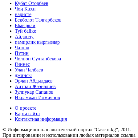
Кубат Оторбаев
Чоң Казат
наристе
Бекболот Талгарбеков
Ымыркай
Туй байке
Айдоочу
памирлик кыргыздар
Чаткал
Путин
Чолпон Султанбекова
Гиннес
Улан Чалбаев
джинсы
Эрлан Абдылдаев
Айтпай Жээналиев
Зулпукар Сапанов
Икрамжан Илмиянов
О проекте
Карта сайта
Контактная информация
© Информационно-аналитический портал “Саясат.kg”, 2011.
При цитировании и использовании любых материалов ссылка