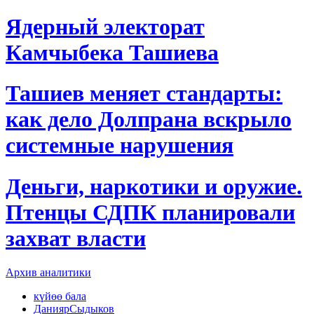
Ядерный электорат
Камчыбека Ташиева
Ташиев меняет стандарты:
как дело Долпрана вскрыло
системные нарушения
Деньги, наркотики и оружие.
Птенцы СДПК планировали
захват власти
Архив аналитики
күйөө бала
ДаниярСыдыков