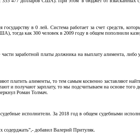
 2 335 477 долларов США). При этом в бюджет от взысканных с
государству в 0 лей. Система работает за счет средств, кото
ША), тогда как 300 человек в 2009 году в общем пополнили казну
части заработной платы должника на выплату алимента, либо у
ляют платить алименты, то тем самым косвенно заставляют найти
тают и получают зарплату, то мы подсчитываем на основе того до
черкнул Роман Толмач.
 судебные исполнители. За 2018 год в общем судебными испол
х содерджать”,- добавил Валерий Притуляк.