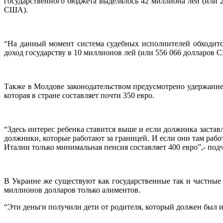
государственного бюджета выделялось 42 миллиона лей (или
США).
“На данный момент система судебных исполнителей обходится 
доход государству в 10 миллионов лей (или 556 066 долларов С
Также в Молдове законодательством предусмотрено удержание 
которая в стране составляет почти 350 евро.
“Здесь интерес ребенка ставится выше и если должника застав
должники, которые работают за границей. И если они там рабо
Италии только минимальная пенсия составляет 400 евро”,- под
В Украине же существуют как государственные так и частные
миллионов долларов только алиментов.
“Эти деньги получили дети от родителя, который должен был и