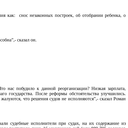
я как: снос незаконных построек, об отобрании ребенка, о
обна”,- сказал он.
то нас побудило к данной реорганизации? Низкая зарплата,
аго государства. После реформы обстоятельства улучшились.
жалуются, что решения судов не исполняются”,- сказал Роман
вали судебные исполнители при судах, на их содержание из