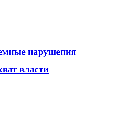
темные нарушения
хват власти