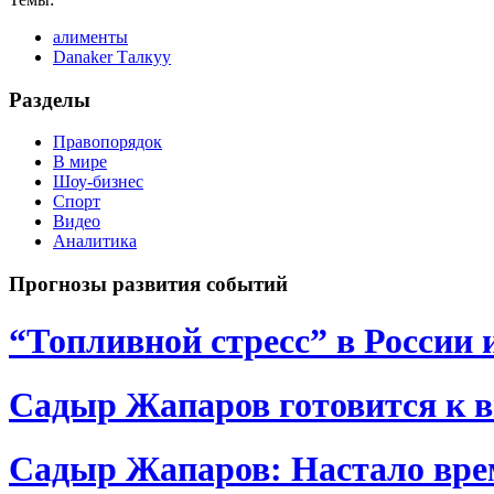
алименты
Danaker Талкуу
Разделы
Правопорядок
В мире
Шоу-бизнес
Спорт
Видео
Аналитика
Прогнозы развития событий
“Топливной стресс” в России 
Садыр Жапаров готовится к 
Садыр Жапаров: Настало врем