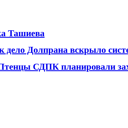
ка Ташиева
ак дело Долпрана вскрыло сис
 Птенцы СДПК планировали за