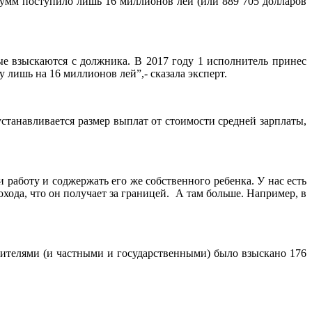
умм поступило лишь 16 миллионов лей (или 889 705 долларов
рые взыскаются с должника. В 2017 году 1 исполнитель принес
 лишь на 16 миллионов лей”,- сказала эксперт.
станавливается размер выплат от стоимости средней зарплаты,
 работу и соджержать его же собственного ребенка. У нас есть
хода, что он получает за границей. А там больше. Например, в
нителями (и частными и государственными) было взыскано 176