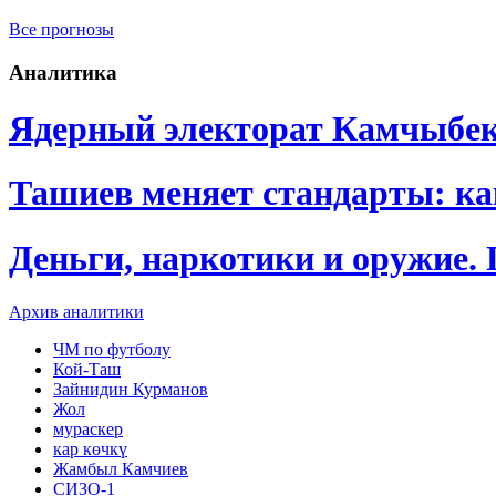
Все прогнозы
Аналитика
Ядерный электорат Камчыбе
Ташиев меняет стандарты: к
Деньги, наркотики и оружие.
Архив аналитики
ЧМ по футболу
Кой-Таш
Зайнидин Курманов
Жол
мураскер
кар көчкү
Жамбыл Камчиев
СИЗО-1