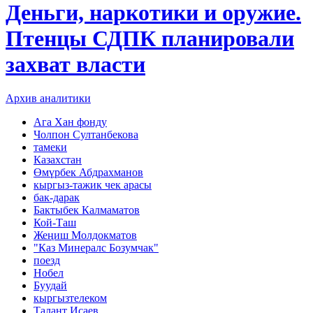
Деньги, наркотики и оружие.
Птенцы СДПК планировали
захват власти
Архив аналитики
Ага Хан фонду
Чолпон Султанбекова
тамеки
Казахстан
Өмүрбек Абдрахманов
кыргыз-тажик чек арасы
бак-дарак
Бактыбек Калмаматов
Кой-Таш
Жеңиш Молдокматов
"Каз Минералс Бозумчак"
поезд
Нобел
Буудай
кыргызтелеком
Талант Исаев