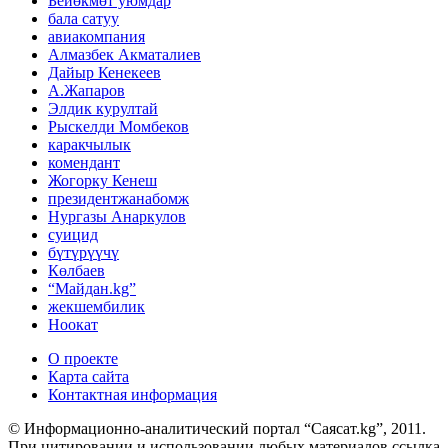
Бейөкмөт уюмдар
бала сатуу
авиакомпания
Алмазбек Акматалиев
Дайыр Кенекеев
А.Жапаров
Элдик курултай
Рыскелди Момбеков
каракчылык
комендант
Жогорку Кенеш
президентжанабомж
Нургазы Анаркулов
суицид
бүтүрүүчү
Көлбаев
“Майдан.kg”
жекшембилик
Ноокат
О проекте
Карта сайта
Контактная информация
© Информационно-аналитический портал “Саясат.kg”, 2011.
При цитировании и использовании любых материалов ссылка