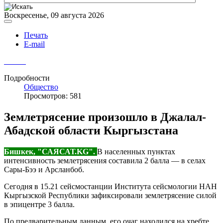
Воскресенье, 09 августа 2026
Печать
E-mail
Подробности
Общество
Просмотров: 581
Землетрясение произошло в Джалал-
Абадской области Кыргызстана
Бишкек, "САЯСАТ.KG".
В населенных пунктах
интенсивность землетрясения составила 2 балла — в селах
Сары-Бээ и Арсланбоб.
Сегодня в 15.21 сейсмостанции Института сейсмологии НАН
Кыргызской Республики зафиксировали землетрясение силой
в эпицентре 3 балла.
По предварительным данным, его очаг находился на хребте