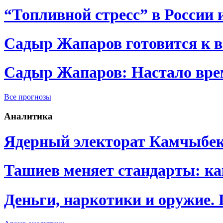
“Топливной стресс” в России 
Садыр Жапаров готовится к 
Садыр Жапаров: Настало врем
Все прогнозы
Аналитика
Ядерный электорат Камчыбе
Ташиев меняет стандарты: к
Деньги, наркотики и оружие.