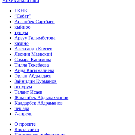
Архив аналитики
ГКНБ
“Себат”
Асланбек Сартбаев
кыйноо
түшүм
Арзуу Галымбетова
казино
Александр Князев
Леонид Маевский
Самара Каримова
Тилла Текебаева
Аида Касымалиева
Эрлан Абдылдаев
Зайнидин Курманов
өспүрүм
Талант Исаев
Жакыпбек Абдырахманов
Калдарбек Абдраманов
чек ара
7-апрель
О проекте
Карта сайта
Контактная информация