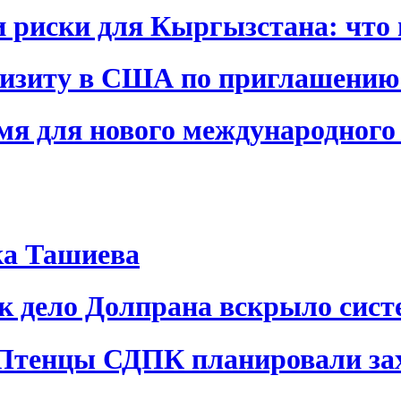
и риски для Кыргызстана: что 
визиту в США по приглашению
я для нового международного 
ка Ташиева
ак дело Долпрана вскрыло сис
 Птенцы СДПК планировали за