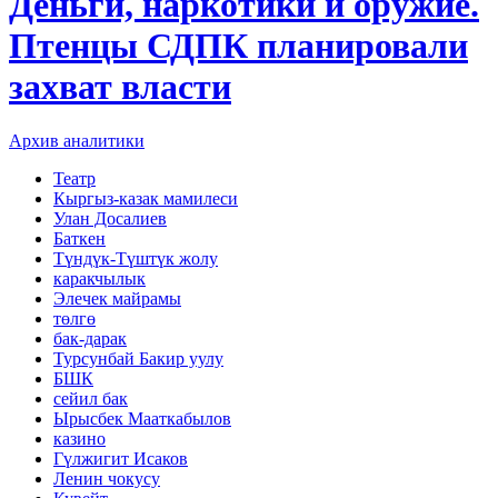
Деньги, наркотики и оружие.
Птенцы СДПК планировали
захват власти
Архив аналитики
Театр
Кыргыз-казак мамилеси
Улан Досалиев
Баткен
Түндүк-Түштүк жолу
каракчылык
Элечек майрамы
төлгө
бак-дарак
Турсунбай Бакир уулу
БШК
сейил бак
Ырысбек Мааткабылов
казино
Гүлжигит Исаков
Ленин чокусу