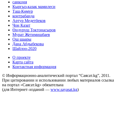
санкция
Кыргыз-казак мамилеси
Таш-Көмүр
контрабанда
Артур Медетбеков
Чоң Казат
Өндүрүш Токтонасыров
Мурат Жетимишбаев
Ош шаары
Дана Абдыбекова
Шайлоо-2020
О проекте
Карта сайта
Контактная информация
© Информационно-аналитический портал “Саясат.kg”, 2011.
При цитировании и использовании любых материалов ссылка
на портал «Саясат.kg» обязательна
(для Интернет–изданий —
www.sayasat.kg
)