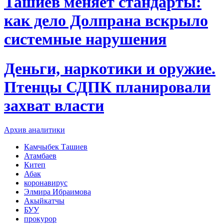
Ташиев меняет стандарты:
как дело Долпрана вскрыло
системные нарушения
Деньги, наркотики и оружие.
Птенцы СДПК планировали
захват власти
Архив аналитики
Камчыбек Ташиев
Атамбаев
Китеп
Абак
коронавирус
Элмира Ибраимова
Акыйкатчы
БУУ
прокурор