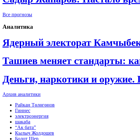
Все прогнозы
Аналитика
Ядерный электорат Камчыбе
Ташиев меняет стандарты: к
Деньги, наркотики и оружие.
Архив аналитики
Райкан Төлөгөнов
Гиннес
электроэнергия
шакаба
“Ак бата”
Кылыч Жолдошев
Болот Шер