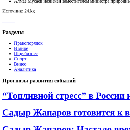
Алмаз Мусаев назначен заместителем министра природных
Источник: 24.kg
Разделы
Правопорядок
В мире
Шоу-бизнес
Спорт
Видео
Аналитика
Прогнозы развития событий
“Топливной стресс” в России 
Садыр Жапаров готовится к 
Садыр Жапаров: Настало врем