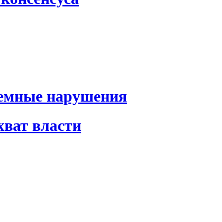
темные нарушения
хват власти