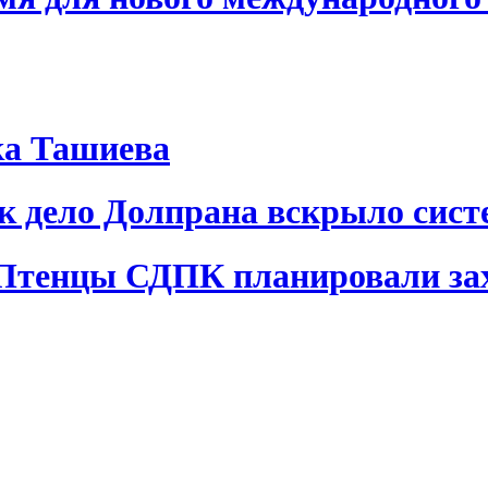
ка Ташиева
ак дело Долпрана вскрыло сис
 Птенцы СДПК планировали за