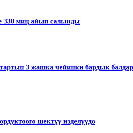
 330 миң айып салынды
тартып 3 жашка чейинки бардык балдар
ордуктоого шектүү изделүүдө