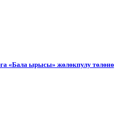
га «Бала ырысы» жөлөкпулу төлөнө