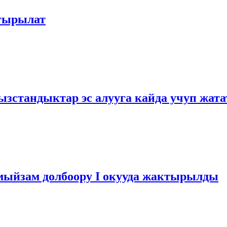
тырылат
тандыктар эс алууга кайда учуп жата
ыйзам долбоору I окууда жактырылды