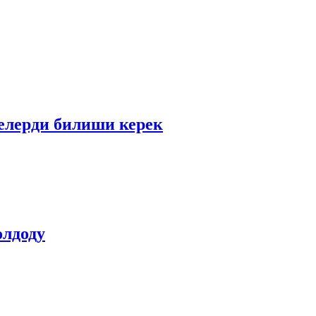
елерди билиши керек
олдоду