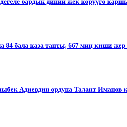
 дегеле бардык диний жек көрүүгө карш
 84 бала каза тапты, 667 миң киши жер
ыбек Адиевдин ордуна Талант Иманов 