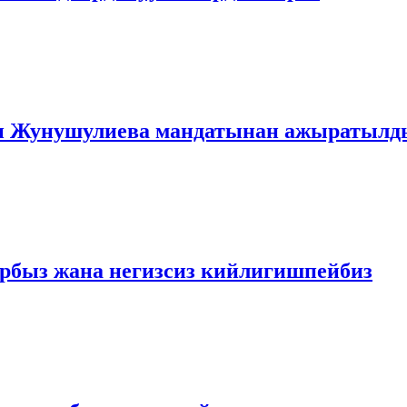
ан Жунушулиева мандатынан ажыратылд
ярбыз жана негизсиз кийлигишпейбиз