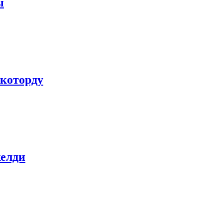
ы
 которду
келди