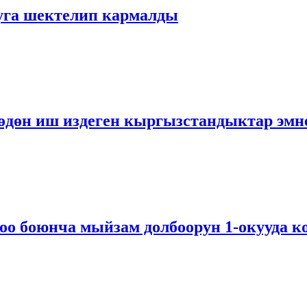
уга шектелип кармалды
өдөн иш издеген кыргызстандыктар эмн
о боюнча мыйзам долбоорун 1-окууда к