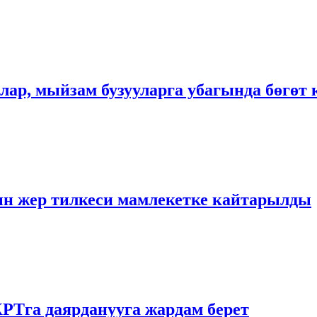
ар, мыйзам бузууларга убагында бөгөт 
н жер тилкеси мамлекетке кайтарылды
РТга даярданууга жардам берет