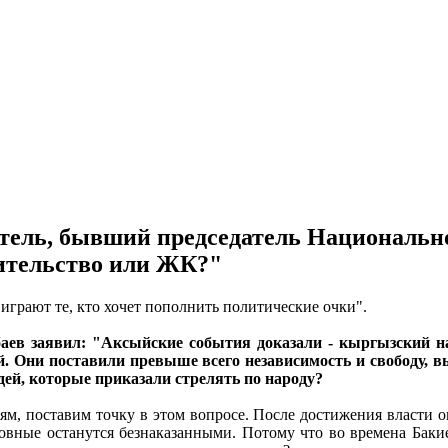
ель, бывший председатель Национально
вительство или ЖК?"
играют те, кто хочет пополнить политические очки".
ев заявил: "Аксыйские события доказали - кыргызский на
ой. Они поставили превыше всего независимость и свободу, в
дей, которые приказали стрелять по народу?
, поставим точку в этом вопросе. После достижения власти они
виновные останутся безнаказанными. Потому что во времена Бак