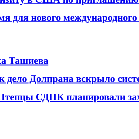
я для нового международного 
ка Ташиева
ак дело Долпрана вскрыло сис
 Птенцы СДПК планировали за