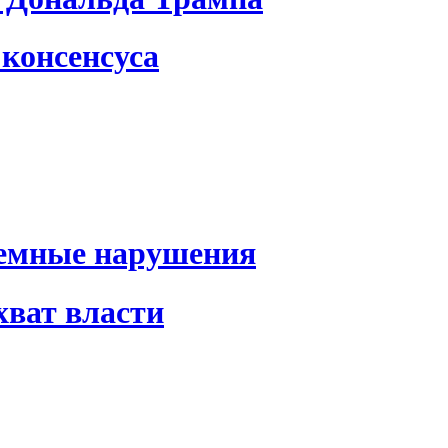
консенсуса
темные нарушения
хват власти