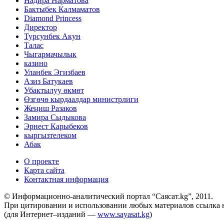
Надира Нарматова
Бактыбек Калмаматов
Diamond Princess
Директор
Турсунбек Акун
Талас
Чыгармачылык
казино
Уланбек Эгизбаев
Азиз Батукаев
Убактылуу өкмөт
Өзгөчө кырдаалдар министрлиги
Жеңиш Разаков
Замира Сыдыкова
Эрнест Карыбеков
кыргызтелеком
Абак
О проекте
Карта сайта
Контактная информация
© Информационно-аналитический портал “Саясат.kg”, 2011.
При цитировании и использовании любых материалов ссылка на
(для Интернет–изданий —
www.sayasat.kg
)