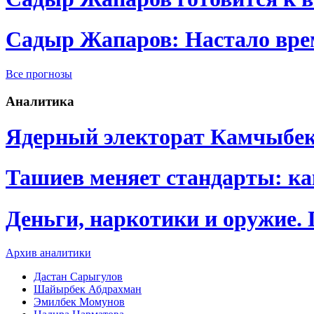
Садыр Жапаров: Настало врем
Все прогнозы
Аналитика
Ядерный электорат Камчыбе
Ташиев меняет стандарты: к
Деньги, наркотики и оружие.
Архив аналитики
Дастан Сарыгулов
Шайырбек Абдрахман
Эмилбек Момунов