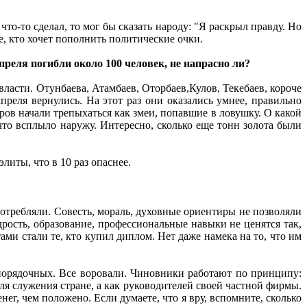
то-то сделал, то мог бы сказать народу: "Я раскрыл правду. Но
е, кто хочет пополнить политические очки.
апреля погибли около 100 человек, не напрасно ли?
 власти. Отунбаева, Атамбаев, Оторбаев,Кулов, Текебаев, короче
апреля вернулись. На этот раз они оказались умнее, правильно
ов начали трепыхаться как змеи, попавшие в ловушку. О какой
что всплыло наружу. Интересно, сколько еще тонн золота были
литы, что в 10 раз опаснее.
отребляли. Совесть, мораль, духовные ориентиры не позволяли
удрость, образование, профессиональные навыки не ценятся так,
тами стали те, кто купил диплом. Нет даже намека на то, что им
 порядочных. Все воровали. Чиновники работают по принципу:
ля служения стране, а как руководителей своей частной фирмы.
ег, чем положено. Если думаете, что я вру, вспомните, сколько