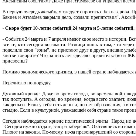
Аксыйским событиям? Даже при Атамбаеве он управлял всеми 
В первую очередь аксыйцам следует спросить с Бекназарова. Пр
Бакиев и Атамбаев закрыли дело, создали препятствия". Аксый
- Скоро будет 10-летие событий 24 марта и 5-летие событий
- События 24 марта и 7 апреля имеют свое место в истории. Всп
все те, кто сегодня во власти. Разница лишь в том, что чере
поделили свои "зоны", не пристают друг к другу, внешне улы
клятве говорите? Что за пять лет сделало правительство и Ж
присвоены?
Помимо экономического кризиса, в нашей стране наблюдается ду
Перечислю по порядку.
Духовный кризис. Даже во время голода, во времена войн люд
так поступать. А сегодня, во времена, когда всего хватает, л
как деньги. Если у тебя есть деньги, но нет образования, а в 
стыдно. Если в культурной, уважающей себя стране такое произо
Сегодня наблюдается кризис политической элиты. Народ не д
"Сегодня нужно отдать, завтра заберешь". Оказавшись во влас
Плюют на законы. По-моему, из-за правонарушений со стороны э