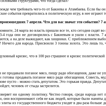
силовыми структурами, что тогда сделал?
ежде чем требовать чего-то от Бакиева и Атамбаева. Если бы он ч
ские события превратились в политическую игру, в нее играют т
, произошедших 7 апреля. Что для вас значат эти события? 7 
омните, 24 марта во власть пришли все те, кто сегодня сидят во
з 3-4 года они не договорились с Бакиевым и ушли с власти. 7 
баются, а на деле выжидают, как хищники. С приближением выбор
К? Ничего для народа. Присвоили 3 тонны золота. Это лишь то, 
ховный кризис, что в 100 раз страшнее и кризис политической э
и не продавали поганое мясо, пищу ради обогащения, даже не уп
юди готовы продавать поганое мясо ради обогащения. Совесть, м
голове пусто - можно стать депутатом. Это горькая правда. Депута
йдет, человек от стыда застрелится.
оверяет ни одному политику. Честно говоря, среди народа нет
ти, они воспринимают себя не как людей, которые были наняты д
литы из государственного бюджета уходят в два раза больше ден