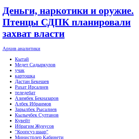
Деньги, наркотики и оружие.
Птенцы СДПК планировали
захват власти
Архив аналитики
Кытай
Медет Садыркулов
учак
картошка
Дастан Бекешев
Рахат Ирсалиев
теледебат
Азимбек Бекназаров
Албек Ибраимов
Зарылбек Рысалиев
Кылычбек Султанов
Кувейт
Ибрагим Жунусов
"Коопсуз шаар"
Министрлер Кабинети