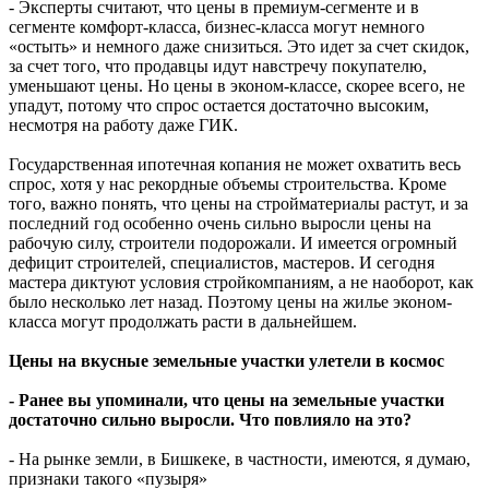
- Эксперты считают, что цены в премиум-сегменте и в
сегменте комфорт-класса, бизнес-класса могут немного
«остыть» и немного даже снизиться. Это идет за счет скидок,
за счет того, что продавцы идут навстречу покупателю,
уменьшают цены. Но цены в эконом-классе, скорее всего, не
упадут, потому что спрос остается достаточно высоким,
несмотря на работу даже ГИК.
Государственная ипотечная копания не может охватить весь
спрос, хотя у нас рекордные объемы строительства. Кроме
того, важно понять, что цены на стройматериалы растут, и за
последний год особенно очень сильно выросли цены на
рабочую силу, строители подорожали. И имеется огромный
дефицит строителей, специалистов, мастеров. И сегодня
мастера диктуют условия стройкомпаниям, а не наоборот, как
было несколько лет назад. Поэтому цены на жилье эконом-
класса могут продолжать расти в дальнейшем.
Цены на вкусные земельные участки улетели в космос
- Ранее вы упоминали, что цены на земельные участки
достаточно сильно выросли. Что повлияло на это?
- На рынке земли, в Бишкеке, в частности, имеются, я думаю,
признаки такого «пузыря»