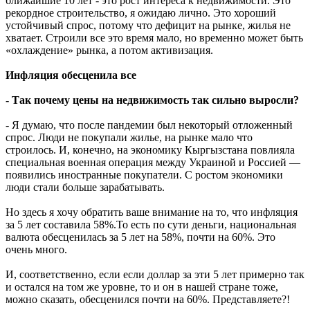
ближайшие 10 лет - это рост интереса к недвижимости. Это
рекордное строительство, я ожидаю лично. Это хороший
устойчивый спрос, потому что дефицит на рынке, жилья не
хватает. Строили все это время мало, но временно может быть
«охлаждение» рынка, а потом активизация.
Инфляция обесценила все
- Так почему цены на недвижимость так сильно выросли?
- Я думаю, что после пандемии был некоторый отложенный
спрос. Люди не покупали жилье, на рынке мало что
строилось. И, конечно, на экономику Кыргызстана повлияла
специальная военная операция между Украиной и Россией —
появились иностранные покупатели. С ростом экономики
люди стали больше зарабатывать.
Но здесь я хочу обратить ваше внимание на то, что инфляция
за 5 лет составила 58%.То есть по сути деньги, национальная
валюта обесценилась за 5 лет на 58%, почти на 60%. Это
очень много.
И, соответственно, если если доллар за эти 5 лет примерно так
и остался на том же уровне, то и он в нашей стране тоже,
можно сказать, обесценился почти на 60%. Представляете?!