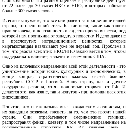
слишком много. По разным оценкам в республике действует
от 22 тысяч до 30 тысяч НКО и НПО, в которых работают
больше 300 тысяч человек.
И, если вы думаете, что все они радеют за процветание нашей
страны, то очень ошибаетесь. Благие цели, такие как защита
прав человека, инклюзивность и т.д., это просто вывеска, под
которой нам пропихивают западную повестку. И дело даже не
в пресловутых нетрадиционных ценностях, которые
кыргызстанцам навязывают уже не первый год. Проблема в
том, что работа всех этих НКО/НПО заключается в том, чтобы
поддерживать влияние, а значит и гегемонию США.
Одно из ключевых направлений всей этой деятельности - это
уничтожение исторических, культурных и экономических, в
конце концов, стратегически важных связей бывших
республик СССР с Россией. Нашу страну, как и другие
государства региона, хотят полностью оторвать от РФ. И
делается это, как извне, так и изнутри - при помощи всех этих
энкэошников.
Понятно, что и так называемые гражданским активистам, и
их западным хозяевам, плевать на то, чем это грозит нашей
стране. Они отрабатывают американские темники,
распространяя фейки, клевету, в том числе направленные на
государственные структуры КР. Их главная цель –