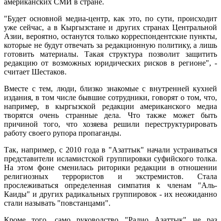
американских СМИ в стране.
"Будет основной медиа-центр, как это, по сути, происходит
уже сейчас, а в Кыргызстане и других странах Центральной
Азии, вероятно, останутся только корреспондентские пункты,
которые не будут отвечать за редакционную политику, а лишь
готовить материалы. Такая структура позволит защитить
редакцию от возможных юридических рисков в регионе", -
считает Шестаков.
Вместе с тем, люди, близко знакомые с внутренней кухней
издания, в том числе бывшие сотрудники, говорят о том, что,
например, в кыргызской редакции американского медиа
творятся очень странные дела. Что также может быть
причиной того, что хозяева решили переструктурировать
работу своего рупора пропаганды.
Так, например, с 2010 года в "Азаттык" начали устраиваться
представители исламистской группировки суфийского толка.
На этом фоне сменилась риторики редакции в отношении
религиозных террористов и экстремистов. Стала
прослеживаться определенная симпатия к членам "Аль-
Каиды" и других радикальных группировок - их неожиданно
стали называть "повстанцами".
Кроме того, само руководство "Радио Азаттык" не раз