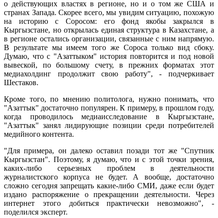
о действующих властях в регионе, но и о том же США и
странах Запада. Скорее всего, мы увидим ситуацию, похожую
на историю с Соросом: его фонд якобы закрылся в
Кыргызстане, но открылась единая структура в Казахстане, а
в регионе остались организации, связанные с ним напрямую.
В результате мы имеем того же Сороса только вид сбоку.
Думаю, что с "Азаттыком" история повторится и под новой
вывеской, по большому счету, в прежних форматах этот
медиахолдинг продолжит свою работу", - подчеркивает
Шестаков.
Кроме того, по мнению политолога, нужно понимать, что
"Азаттык" достаточно популярен. К примеру, в прошлом году,
когда проводилось медиаисследование в Кыргызстане,
"Азаттык" занял лидирующие позиции среди потребителей
медийного контента.
"Для примера, он далеко оставил позади тот же "Спутник
Кыргызстан". Поэтому, я думаю, что и с этой точки зрения,
каких-либо серьезных проблем в деятельности
журналистского корпуса не будет. А вообще, достаточно
сложно сегодня запрещать какие-либо СМИ, даже если будет
издано распоряжение о прекращении деятельности. Через
интернет этого добиться практически невозможно", -
поделился эксперт.