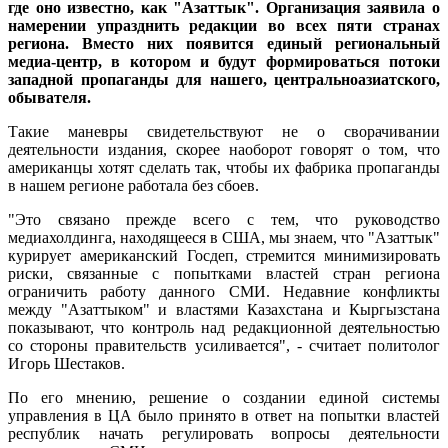
где оно известно, как "Азаттык". Организация заявила о
намерении упразднить редакции во всех пяти странах
региона. Вместо них появится единый региональный
медиа-центр, в котором и будут формироваться потоки
западной пропаганды для нашего, центральноазиатского,
обывателя.
Такие маневры свидетельствуют не о сворачивании
деятельности издания, скорее наоборот говорят о том, что
американцы хотят сделать так, чтобы их фабрика пропаганды
в нашем регионе работала без сбоев.
"Это связано прежде всего с тем, что руководство
медиахолдинга, находящееся в США, мы знаем, что "Азаттык"
курирует американский Госдеп, стремится минимизировать
риски, связанные с попытками властей стран региона
ограничить работу данного СМИ. Недавние конфликты
между "Азаттыком" и властями Казахстана и Кыргызстана
показывают, что контроль над редакционной деятельностью
со стороны правительств усиливается", - считает политолог
Игорь Шестаков.
По его мнению, решение о создании единой системы
управления в ЦА было принято в ответ на попытки властей
республик начать регулировать вопросы деятельности