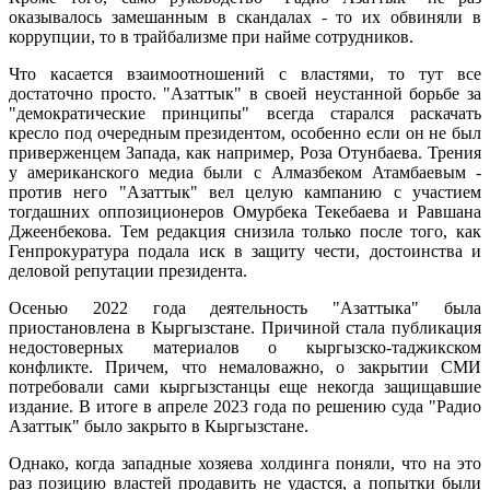
оказывалось замешанным в скандалах - то их обвиняли в
коррупции, то в трайбализме при найме сотрудников.
Что касается взаимоотношений с властями, то тут все
достаточно просто. "Азаттык" в своей неустанной борьбе за
"демократические принципы" всегда старался раскачать
кресло под очередным президентом, особенно если он не был
приверженцем Запада, как например, Роза Отунбаева. Трения
у американского медиа были с Алмазбеком Атамбаевым -
против него "Азаттык" вел целую кампанию с участием
тогдашних оппозиционеров Омурбека Текебаева и Равшана
Джеенбекова. Тем редакция снизила только после того, как
Генпрокуратура подала иск в защиту чести, достоинства и
деловой репутации президента.
Осенью 2022 года деятельность "Азаттыка" была
приостановлена в Кыргызстане. Причиной стала публикация
недостоверных материалов о кыргызско-таджикском
конфликте. Причем, что немаловажно, о закрытии СМИ
потребовали сами кыргызстанцы еще некогда защищавшие
издание. В итоге в апреле 2023 года по решению суда "Радио
Азаттык" было закрыто в Кыргызстане.
Однако, когда западные хозяева холдинга поняли, что на это
раз позицию властей продавить не удастся, а попытки были