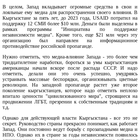
В целом, Запад вкладывает огромные средства в свои и
лояльные ему медиа для распространения своего влияния. В
Кыргызстане за пять лет, до 2023 года, USAID потратил на
поддержку 12 СМИ более $10 млн. Деньги были выделены в
рамках программы "Инициатива по поддержке
независимости медиа". Кроме того, еще $21 млн через эту
организацию был направлен на информационное
противодействие российской пропаганде.
Нужно отметить, что медиа-влияние Запада - это более чем
тридцатилетние наработки, бороться за умы кыргызстанцев
американцы начали вскоре после распада СССР. И надо
отметить, делали они это очень успешно, умудряясь
устраивать массовые беспорядки, организовывать цветные
революции. На западной пропаганде растет уже второе
поколение кыргызстанцев, которое надо отметить неплохо
впитало ценности "цивилизованного мира", строящиеся на
продвижении ЛГБТ, презрении к собственным традициям и
т.д.
Однако для действующей власти Кыргызстана - все это не
секрет. Руководство страны прекрасно понимает, как работает
Запад. Они постоянно ведут борьбу с прозападными медиа и
НПО. Однако их в стране за годы независимости появилось