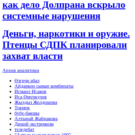
как дело Долпрана вскрыло
системные нарушения
Деньги, наркотики и оружие.
Птенцы СДПК планировали
захват власти
Архив аналитики
Өзгөчө абал
Айдаркен сымап комбинаты
Исмаил Исаков
Иса Өмүркулов
Жылдыз Жолдошова
Токмок
бүбү-бакшы
Алтынай Жайнакова
Диний экстремизм
теледебат
“Алтын кылым тарых-100”