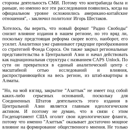
стороны деятельность СМИ. Потому что контрабанда была и
раньше, но именно все эти расследования появились, когда на
официальном уровне осложнились американо-китайские
отношения", - заключил политолог Игорь Шестаков.
Хотелось, бы верить, что новый формат "Радио Свободы"
снизит влияние издания в нашем регионе, но это вряд ли,
поскольку предстоящая реформа скорее всего, наоборот, его
усилит. Аналитики уже сравнивают грядущие преобразования
со стратегией Фонда Сороса. Он также закрыл региональные
представительства в Центральной Азии и начал действовать
как наднациональная структура с названием CAPS Unlock. По
сути он превратился в единый аналитический центр с
масштабной сетью исследований и влияния,
распространяющейся на весь регион, из штаб-квартиры в
Алматы.
"Но, на мой взгляд, закрытие "Азаттык" не имеет под собой
каких-либо серьезных оснований, поскольку для
Соединенных Штатов деятельность этого издания в
Центральной Азии является главным идеологическим
активом. И поэтому не думаю, что в связи с этим
Госдепартамент США оголит свои идеологические фланги,
потому что именно "Азаттык" оказывает достаточно мощное
влияние на формирование общественного мнения. Не только