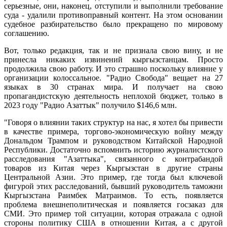
серьезные, они, наконец, отступили и выполнили требование
суда - удалили противоправный контент. На этом основании
судебное разбирательство было прекращено по мировому
соглашению.
Вот, только редакция, так и не признала свою вину, и не
принесла никаких извинений кыргызстанцам. Просто
продолжила свою работу. И это страшно поскольку влияние у
организации колоссальное. "Радио Свобода" вещает на 27
языках в 30 странах мира. И получает на свою
пропагандистскую деятельность неплохой бюджет, только в
2023 году "Радио Азаттык" получило $146,6 млн.
"Говоря о влиянии таких структур на нас, я хотел бы привести
в качестве примера, торгово-экономическую войну между
Дональдом Трампом и руководством Китайской Народной
Республики. Достаточно вспомнить историю журналистского
расследования "Азаттыка", связанного с контрабандой
товаров из Китая через Кыргызстан в другие страны
Центральной Азии. Это пример, где тогда был ключевой
фигурой этих расследований, бывший руководитель таможни
Кыргызстана Раимбек Матраимов. То есть, появляется
проблема внешнеполитическая и появляется госзаказ для
СМИ. Это пример той ситуации, которая отражала с одной
стороны политику США в отношении Китая, а с другой