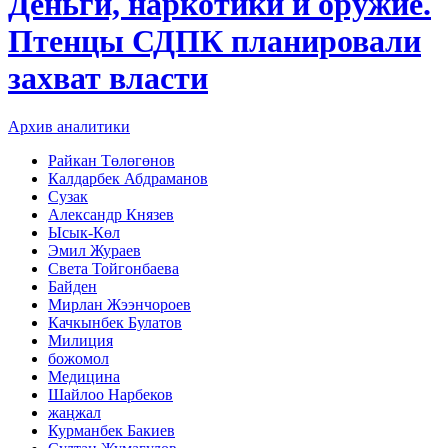
Деньги, наркотики и оружие.
Птенцы СДПК планировали
захват власти
Архив аналитики
Райкан Төлөгөнов
Калдарбек Абдраманов
Сузак
Александр Князев
Ысык-Көл
Эмил Жураев
Света Тойгонбаева
Байден
Мирлан Жээнчороев
Качкынбек Булатов
Милиция
божомол
Медицина
Шайлоо Нарбеков
жаңжал
Курманбек Бакиев