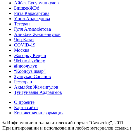
Айбек Бусурманкулов
БишкекЖЭб
Рита Карасартова
Үпөл Анаркулова
Тегеран
Гуля Алмамбетова
Аликбек Жекшенкулов
Чоң Казат
COVID-19
Москва
Жогорку Кеңеш
ЧМ по футболу
айдоочулук
“Коопсуз шаар”
Зулпукар Сапанов
Ресторан
Акылбек Жамангулов
Туйгунаалы Абдраимов
О проекте
Карта сайта
Контактная информация
© Информационно-аналитический портал “Саясат.kg”, 2011.
При цитировании и использовании любых материалов ссылка на