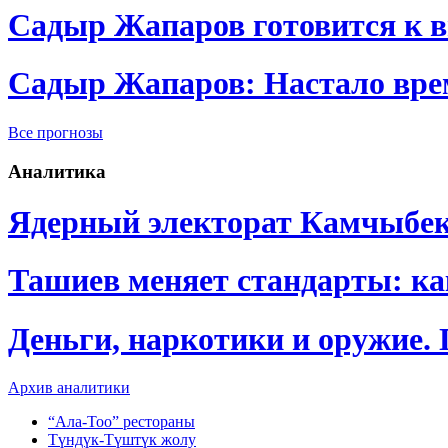
Садыр Жапаров готовится к 
Садыр Жапаров: Настало врем
Все прогнозы
Аналитика
Ядерный электорат Камчыбе
Ташиев меняет стандарты: к
Деньги, наркотики и оружие.
Архив аналитики
“Ала-Тоо” рестораны
Түндүк-Түштүк жолу