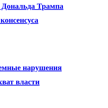
 Дональда Трампа
консенсуса
темные нарушения
хват власти