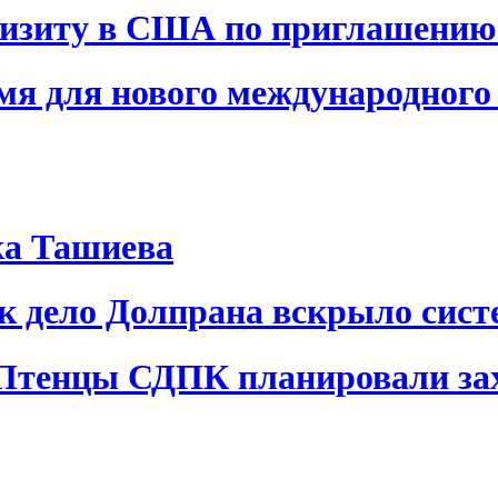
визиту в США по приглашению
я для нового международного 
ка Ташиева
ак дело Долпрана вскрыло сис
 Птенцы СДПК планировали за