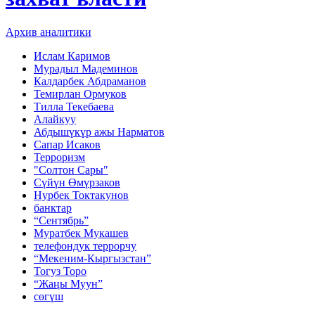
Архив аналитики
Ислам Каримов
Мурадыл Мадеминов
Калдарбек Абдраманов
Темирлан Ормуков
Тилла Текебаева
Алайкуу
Абдышүкүр ажы Нарматов
Сапар Исаков
Терроризм
"Солтон Сары"
Сүйүн Өмүрзаков
Нурбек Токтакунов
банктар
“Сентябрь”
Муратбек Мукашев
телефондук террорчу
“Мекеним-Кыргызстан”
Тогуз Торо
“Жаңы Муун”
сөгүш