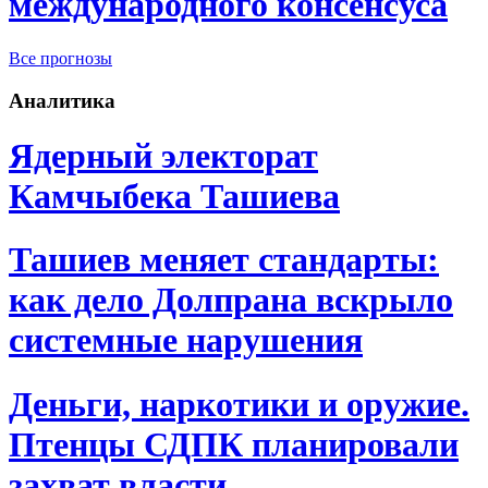
международного консенсуса
Все прогнозы
Аналитика
Ядерный электорат
Камчыбека Ташиева
Ташиев меняет стандарты:
как дело Долпрана вскрыло
системные нарушения
Деньги, наркотики и оружие.
Птенцы СДПК планировали
захват власти