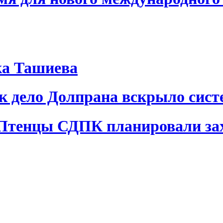
ка Ташиева
ак дело Долпрана вскрыло сис
 Птенцы СДПК планировали за