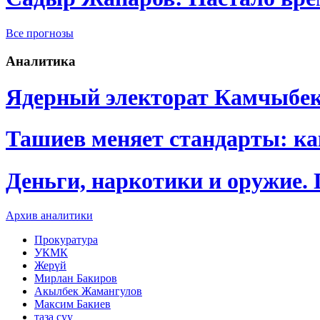
Все прогнозы
Аналитика
Ядерный электорат Камчыбе
Ташиев меняет стандарты: к
Деньги, наркотики и оружие.
Архив аналитики
Прокуратура
УКМК
Жерүй
Мирлан Бакиров
Акылбек Жамангулов
Максим Бакиев
таза суу