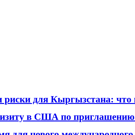
и риски для Кыргызстана: что 
визиту в США по приглашению
я для нового международного 