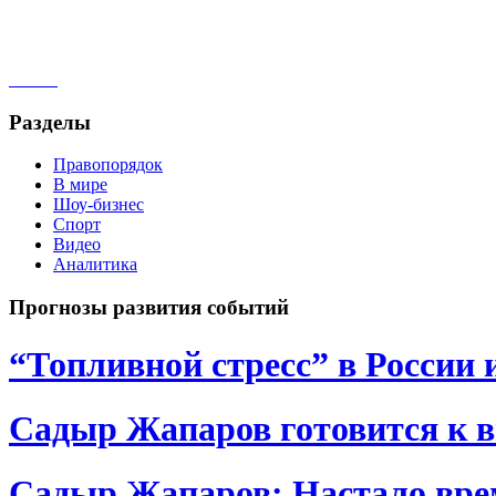
Разделы
Правопорядок
В мире
Шоу-бизнес
Спорт
Видео
Аналитика
Прогнозы развития событий
“Топливной стресс” в России 
Садыр Жапаров готовится к 
Садыр Жапаров: Настало врем