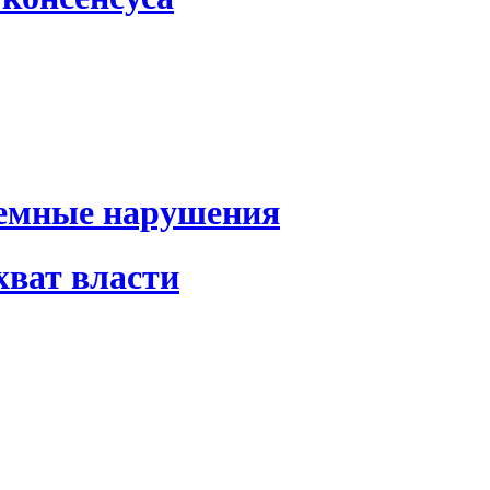
темные нарушения
хват власти