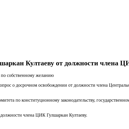
лшаркан Култаеву от должности члена Ц
де по собственному желанию
вопрос о досрочном освобождении от должности члена Централ
итета по конституционному законодательству, государственном
 должности члена ЦИК Гулшаркан Култаеву.