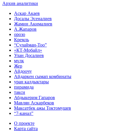
Архив аналитики
Аскар Акаев
Досалы Эсеналиев
Жамин Акималиев
А.Жапаров
орозо
Кремль
“Сулайман-Тоо”
«КТ-Мобайл»
Улан Досалиев
мүлк
Жер
Айдоочу
Айдаркен сымап комбинаты
уран калдыктары
пирамида
такси
Абдыкерим Гапаров
Мавлян Аскарбеков
Максатбек ажы Токтомушев
“7-канал”
О проекте
Карта сайта