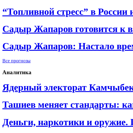
“Топливной стресс” в России 
Садыр Жапаров готовится к 
Садыр Жапаров: Настало врем
Все прогнозы
Аналитика
Ядерный электорат Камчыбе
Ташиев меняет стандарты: к
Деньги, наркотики и оружие.