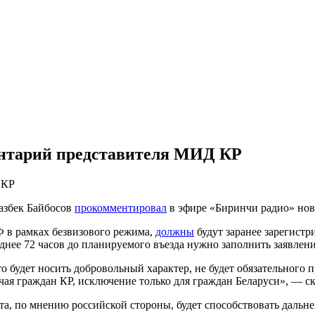
ентарий представителя МИД КР
 КР
азбек Байбосов
прокомментировал
в эфире «Биринчи радио» нов
Ф в рамках безвизового режима,
должны
будут заранее зарегист
нее 72 часов до планируемого въезда нужно заполнить заявлени
 будет носить добровольный характер, не будет обязательного 
ючая граждан КР, исключение только для граждан Беларуси», — с
нта, по мнению российской стороны, будет способствовать дал