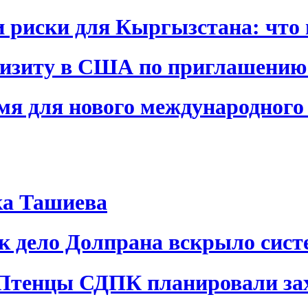
и риски для Кыргызстана: что 
визиту в США по приглашению
я для нового международного 
ка Ташиева
ак дело Долпрана вскрыло сис
 Птенцы СДПК планировали за