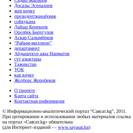
Садыр Жапаров
Досалы Эсеналиев
жер көчкү
президентжанабомж
сойкукана
Дайыр Кенекеев
Орозбек Бөрүгулов
Аскар Салымбеков
“Райым-миллион”
департамент
Абдышүкүр ажы Нарматов
сүт азыктары
Тажикстан
УОК
кар көчкү
Жолборс Жоробеков
О проекте
Карта сайта
Контактная информация
© Информационно-аналитический портал “Саясат.kg”, 2011.
При цитировании и использовании любых материалов ссылка
на портал «Саясат.kg» обязательна
(для Интернет–изданий —
www.sayasat.kg
)