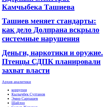
Камчыбека Ташиева
Ташиев меняет стандарты:
как дело Долпрана вскрыло
системные нарушения
Деньги, наркотики и оружие.
Птенцы СДПК планировали
захват власти
Архив аналитики
коррупия
Кылычбек Султанов
Эмир Сарпашев
Шайлоо