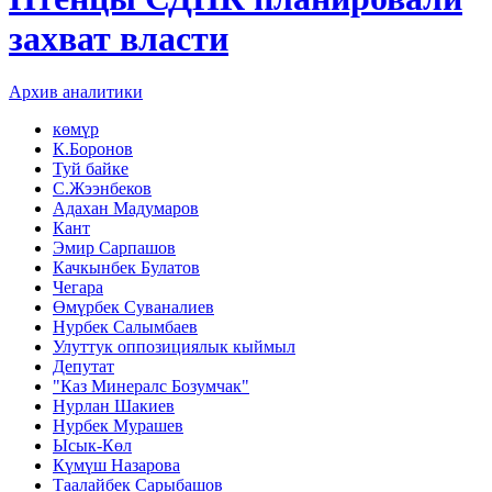
захват власти
Архив аналитики
көмүр
К.Боронов
Туй байке
С.Жээнбеков
Адахан Мадумаров
Кант
Эмир Сарпашов
Качкынбек Булатов
Чегара
Өмүрбек Суваналиев
Нурбек Салымбаев
Улуттук оппозициялык кыймыл
Депутат
"Каз Минералс Бозумчак"
Нурлан Шакиев
Нурбек Мурашев
Ысык-Көл
Күмүш Назарова
Таалайбек Сарыбашов