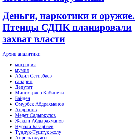
Деньги, наркотики и оружие.
Птенцы СДПК планировали
захват власти
Архив аналитики
миграция
мумия
Абдил Сегизбаев
санарип
Депутат
Министрлер Кабинети
Байден
Өмүрбек Абдрахманов
Андропов
Медет Садыркулов
Жакып Абдырахманов
Нурали Базарбаев
Түндүк-Түштүк жолу
Апрель окуясы