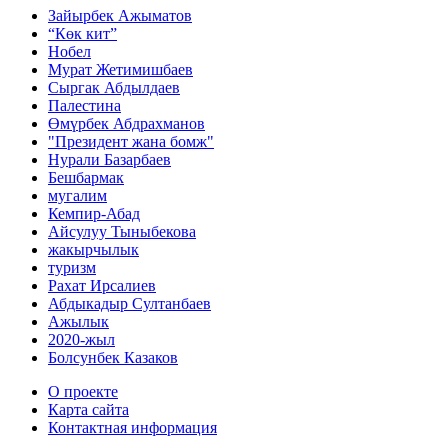
Зайырбек Ажыматов
“Көк кит”
Нобел
Мурат Жетимишбаев
Сыргак Абдылдаев
Палестина
Өмүрбек Абдрахманов
"Президент жана бомж"
Нурали Базарбаев
Бешбармак
мугалим
Кемпир-Абад
Айсулуу Тыныбекова
жакырчылык
туризм
Рахат Ирсалиев
Абдыкадыр Султанбаев
Ажылык
2020-жыл
Болсунбек Казаков
О проекте
Карта сайта
Контактная информация