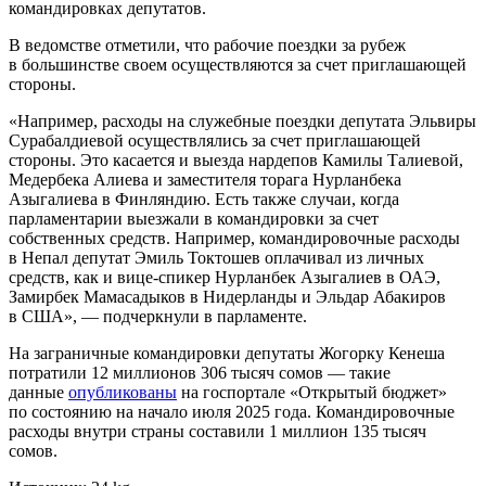
командировках депутатов.
В ведомстве отметили, что рабочие поездки за рубеж
в большинстве своем осуществляются за счет приглашающей
стороны.
«Например, расходы на служебные поездки депутата Эльвиры
Сурабалдиевой осуществлялись за счет приглашающей
стороны. Это касается и выезда нардепов Камилы Талиевой,
Медербека Алиева и заместителя торага Нурланбека
Азыгалиева в Финляндию. Есть также случаи, когда
парламентарии выезжали в командировки за счет
собственных средств. Например, командировочные расходы
в Непал депутат Эмиль Токтошев оплачивал из личных
средств, как и вице-спикер Нурланбек Азыгалиев в ОАЭ,
Замирбек Мамасадыков в Нидерланды и Эльдар Абакиров
в США», — подчеркнули в парламенте.
На заграничные командировки депутаты Жогорку Кенеша
потратили 12 миллионов 306 тысяч сомов — такие
данные
опубликованы
на госпортале «Открытый бюджет»
по состоянию на начало июля 2025 года. Командировочные
расходы внутри страны составили 1 миллион 135 тысяч
сомов.