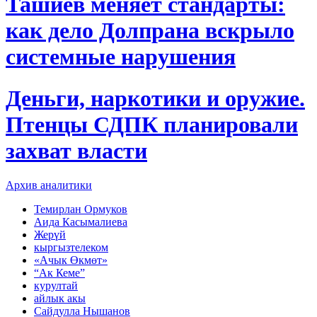
Ташиев меняет стандарты:
как дело Долпрана вскрыло
системные нарушения
Деньги, наркотики и оружие.
Птенцы СДПК планировали
захват власти
Архив аналитики
Темирлан Ормуков
Аида Касымалиева
Жерүй
кыргызтелеком
«Ачык Өкмөт»
“Ак Кеме”
курултай
айлык акы
Сайдулла Нышанов