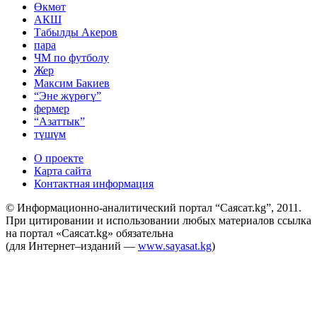
Өкмөт
АКШ
Табылды Акеров
пара
ЧМ по футболу
Жер
Максим Бакиев
“Эне жүрөгү”
фермер
“Азаттык”
түшүм
О проекте
Карта сайта
Контактная информация
© Информационно-аналитический портал “Саясат.kg”, 2011.
При цитировании и использовании любых материалов ссылка
на портал «Саясат.kg» обязательна
(для Интернет–изданий —
www.sayasat.kg
)