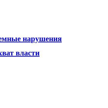
темные нарушения
хват власти