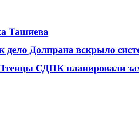
ка Ташиева
ак дело Долпрана вскрыло сис
 Птенцы СДПК планировали за