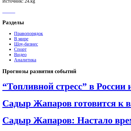
Источник: 24.kg
Разделы
Правопорядок
В мире
Шоу-бизнес
Спорт
Видео
Аналитика
Прогнозы развития событий
“Топливной стресс” в России 
Садыр Жапаров готовится к 
Садыр Жапаров: Настало врем