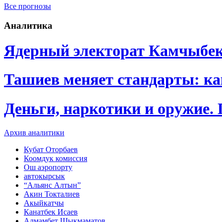
Все прогнозы
Аналитика
Ядерный электорат Камчыбе
Ташиев меняет стандарты: к
Деньги, наркотики и оружие.
Архив аналитики
Кубат Оторбаев
Коомдук комиссия
Ош аэропорту
автокырсык
“Альянс Алтын”
Акин Токталиев
Акыйкатчы
Канатбек Исаев
Алмамбет Шыкмаматов