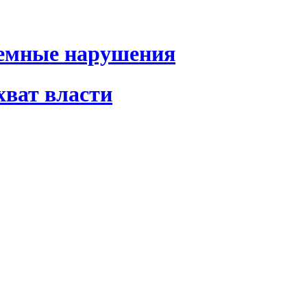
темные нарушения
хват власти