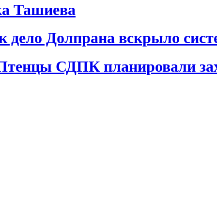
ка Ташиева
ак дело Долпрана вскрыло сис
 Птенцы СДПК планировали за