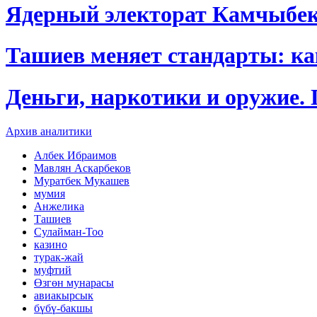
Ядерный электорат Камчыбе
Ташиев меняет стандарты: к
Деньги, наркотики и оружие.
Архив аналитики
Албек Ибраимов
Мавлян Аскарбеков
Муратбек Мукашев
мумия
Анжелика
Ташиев
Сулайман-Тоо
казино
турак-жай
муфтий
Өзгөн мунарасы
авиакырсык
бүбү-бакшы