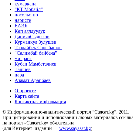
кумаркана
“КТ Мобайл”
посольство
наристе
ЕАЭБ
Көп аялдуулук
ДаниярСыдыков
Курманкул Зулушев
Таалайбек Сарыбашов
"Салимбай байбача"
мигрант
Кубан Мамбеталиев
Ташиев
пара
Азамат Арапбаев
О проекте
Карта сайта
Контактная информация
© Информационно-аналитический портал “Саясат.kg”, 2011.
При цитировании и использовании любых материалов ссылка
на портал «Саясат.kg» обязательна
(для Интернет–изданий —
www.sayasat.kg
)