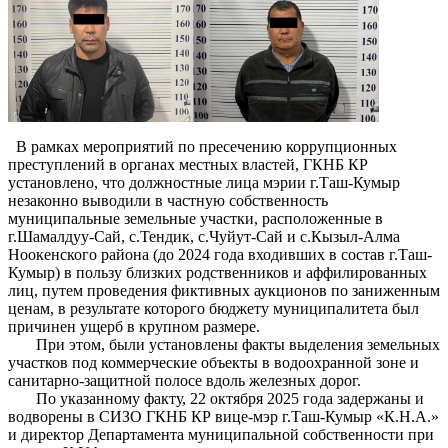
В рамках мероприятий по пресечению коррупционных
преступлений в органах местных властей, ГКНБ КР
установлено, что должностные лица мэрии г.Таш-Кумыр
незаконно выводили в частную собственность
муниципальные земельные участки, расположенные в
г.Шамалдуу-Сай, с.Тендик, с.Чуйут-Сай и с.Кызыл-Алма
Ноокенского района (до 2024 года входивших в состав г.Таш-
Кумыр) в пользу близких родственников и аффилированных
лиц, путем проведения фиктивных аукционов по заниженным
ценам, в результате которого бюджету муниципалитета был
причинен ущерб в крупном размере.
При этом, были установлены факты выделения земельных
участков под коммерческие объекты в водоохранной зоне и
санитарно-защитной полосе вдоль железных дорог.
По указанному факту, 22 октября 2025 года задержаны и
водворены в СИЗО ГКНБ КР вице-мэр г.Таш-Кумыр «К.Н.А.»
и директор Департамента муниципальной собственности при