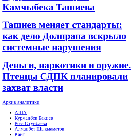
Камчыбека Ташиева
Ташиев меняет стандарты:
как дело Долпрана вскрыло
системные нарушения
Деньги, наркотики и оружие.
Птенцы СДПК планировали
захват власти
Архив аналитики
АША
Курманбек Бакиев
Роза Отунбаева
Алманбет Шыкмаматов
Кант