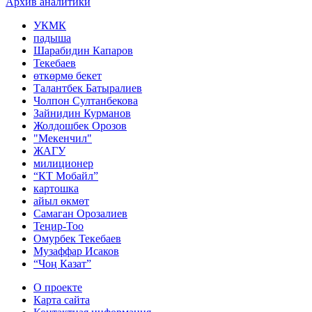
Архив аналитики
УКМК
падыша
Шарабидин Капаров
Текебаев
өткөрмө бекет
Талантбек Батыралиев
Чолпон Султанбекова
Зайнидин Курманов
Жолдошбек Орозов
"Мекенчил"
ЖАГУ
милиционер
“КТ Мобайл”
картошка
айыл өкмөт
Самаган Орозалиев
Теңир-Тоо
Омурбек Текебаев
Музаффар Исаков
“Чоң Казат”
О проекте
Карта сайта