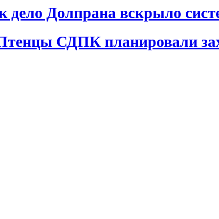
ак дело Долпрана вскрыло сис
 Птенцы СДПК планировали за