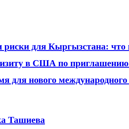
и риски для Кыргызстана: что 
визиту в США по приглашению
я для нового международного 
ка Ташиева