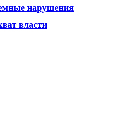
темные нарушения
хват власти