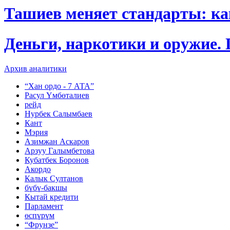
Ташиев меняет стандарты: к
Деньги, наркотики и оружие.
Архив аналитики
“Хан ордо - 7 АТА”
Расул Үмбөталиев
рейд
Нурбек Салымбаев
Кант
Мэрия
Азимжан Аскаров
Арзуу Галымбетова
Кубатбек Боронов
Акордо
Калык Султанов
бүбү-бакшы
Кытай кредити
Парламент
өспүрүм
“Фрунзе”