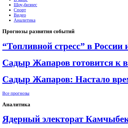
Шоу-бизнес
Спорт
Видео
Аналитика
Прогнозы развития событий
“Топливной стресс” в России 
Садыр Жапаров готовится к 
Садыр Жапаров: Настало врем
Все прогнозы
Аналитика
Ядерный электорат Камчыбе