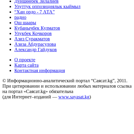
Дүйшөнбек Зилалиев
Улуттук оппозициялык кыймыл
“Хан ордо - 7 АТА”
радио
Ош шаары
Кубанычбек Кулматов
Улукбек Кочкоров
Азиз Суракматов
Азиза Абдурасулова
Александр Гайдуков
О проекте
Карта сайта
Контактная информация
© Информационно-аналитический портал “Саясат.kg”, 2011.
При цитировании и использовании любых материалов ссылка
на портал «Саясат.kg» обязательна
(для Интернет–изданий —
www.sayasat.kg
)