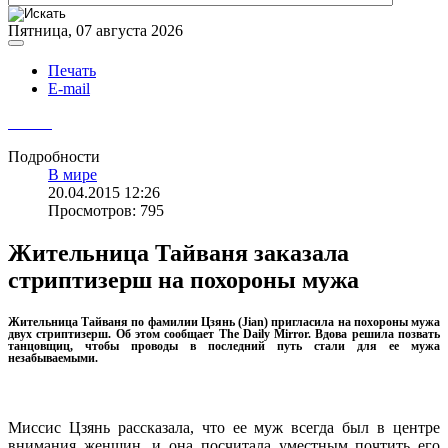
Пятница, 07 августа 2026
Печать
E-mail
Подробности
В мире
20.04.2015 12:26
Просмотров: 795
Жительница Тайваня заказала
стриптизерш на похороны мужа
Жительница Тайваня по фамилии Цзянь (Jian) пригласила на похороны мужа
двух стриптизерш. Об этом сообщает The Daily Mirror. Вдова решила позвать
танцовщиц, чтобы проводы в последний путь стали для ее мужа
незабываемыми.
Миссис Цзянь рассказала, что ее муж всегда был в центре
внимания женщин, и она посчитала уместным почтить его