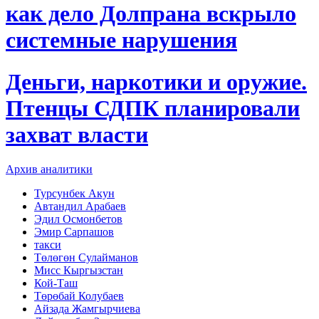
как дело Долпрана вскрыло
системные нарушения
Деньги, наркотики и оружие.
Птенцы СДПК планировали
захват власти
Архив аналитики
Турсунбек Акун
Автандил Арабаев
Эдил Осмонбетов
Эмир Сарпашов
такси
Төлөгөн Сулайманов
Мисс Кыргызстан
Кой-Таш
Төрөбай Колубаев
Айзада Жамгырчиева