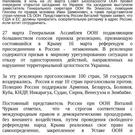
Напомним, в ночь на 20 марта Совет Безопасности ООН провёл
очередное открытое заседание по Украине. На заседании выступили
заместитель Генерального секретаря ООН Ян Элиассон, помощник
Генсека по правам человека Иван Шимонович, а также представители
стран-членов СБ ООН. Представитель России Виталий Чуркин заявил, что
США и ЕС должны прекратить оскорбительную риторику в адрес России,
если хотят сотрудничать.
27 марта Генеральная Ассамблея ООН подавляющим
большинством голосов приняла резолюцию, признающую
состоявшийся в Крыму 16 марта референдум о
присоединении к России - незаконным. В резолюции
содержится призыв к мирному урегулированию ситуации и
отказу от односторонних действий, направленных на
нарушение территориальной целостности Украины.
За эту резолюцию проголосовали 100 стран, 58 государств
воздержались, Россия и еще 10 стран проголосовали против.
Позицию России поддержали Армения, Беларусь, Боливия,
Куба, КНДР, Никарагуа, Судан, Сирия, Венесуэла и Зимбабве.
Постоянный представитель России при ООН Виталий
Чуркин отметил, что «в строгом соответствии с
международным правом и демократическими процедурами,
без внешнего воздействия, путем проведения свободного
референдума народ Крыма реализовал свое право на
самоопределение, закрепленное в Уставе ООН и