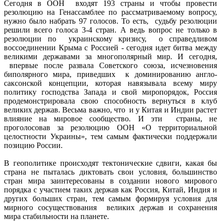
Сегодня в ООН входят 193 страны и чтобы провести
резолюцию на Генассамблее по рассматриваемому вопросу,
нужно было набрать 97 голосов. То есть, судьбу резолюции
решили всего голоса 3-4 стран. А ведь вопрос не только в
резолюции по украинскому кризису, о справедливом
воссоединении Крыма с Россией - сегодня идет битва между
великими державами за многополярный мир. И сегодня,
впервые после развала Советского союза, исчезновения
биполярного мира, приведших к доминированию англо-
саксонской концепции, которая навязывала всему миру
политику господства Запада и свой миропорядок, Россия
продемонстрировала свою способность вернуться в клуб
великих держав. Весьма важно, что и у Китая и Индии растет
влияние на мировое сообщество. И эти страны, не
проголосовав за резолюцию ООН «О территориальной
целостности Украины», тем самым фактически поддержали
позицию России.
В геополитике происходят тектонические сдвиги, какая бы
страна не пыталась диктовать свои условия, большинство
стран мира заинтересованы в создании нового мирового
порядка с участием таких держав как Россия, Китай, Индия и
других больших стран, тем самым формируя условия для
мирного сосуществования великих держав и сохранения
мира стабильности на планете.