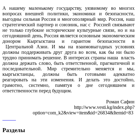
А нашему маленькому государству, уязвимому во многих
вопросах внешней политики, экономики и безопасности,
выгодны сильная Россия и многополярный мир. Россия, наш
стратегический партнер и союзник, нас с Россией связывают
не только глубокие исторические культурные связи, но и на
сегодняшний день, Россия является основным экономическим
донором Кыргызстана и гарантом безопасности в
Центральной Азии. И мы на взаимовыгодных условиях
должны поддерживать друг друга во всем, как бы ни было
трудно принимать решение. В интересах страны наша власть
должна держать слово, быть ответственной, прагматичной и
последовательной. Мир стремительно меняется и мы,
кыргызстанцы, должны быть готовыми адекватно
реагировать на эти изменения. И делать это достойно,
грамотно, системно, памятуя о дне сегодняшнем и
ответственности перед будущим.
Роман Сафин
http://www.vesti.kg/index.php?
option=com_k2&view=item&id=26834&Itemid=83
Разделы