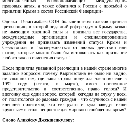
многочисленных основополагающих международно-
правовых актах, а также обратился к России с просьбой о
принятии Крыма в состав Российской Федерации».
Однако Генассамблея ООН большинством голосов приняла
резолюцию, в которой недавний референдум в Крыму назван
не имеющим законной силы и призвала все государства,
международные организации и специализированные
учреждения не признавать изменений статуса Крыма и
Севастополя и "воздерживаться от любых действий или
шагов, которые можно было бы истолковать как признание
любого такого изменения статуса".
После принятия указанной резолюции в нашей стране многие
задались вопросом: почему Кыргызстана не было ни видно,
ни слышно там, где наша страна получила членство еще в
1992 году (кстати, в марте), имеет постоянное
представительство и, соответственно, право голоса? И
вдогонку еще один вопрос, который сегодня на слуху у всех,
от политологов до рядовых граждан – что случилось с нашей
внешней политикой, кто ею рулит и куда заведут наши
«рулевые» в столь непростое для мирового сообщества время?
Слово Аликбеку Джекшенкулову: