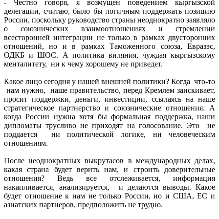
- Честно говоря, я возмущен поведением кыргызской
делегации, считаю, было бы логичным поддержать позицию
России, поскольку руководство страны неоднократно заявляло
о союзнических взаимоотношениях и стремлении
всесторонней интеграции не только в рамках двусторонних
отношений, но и в рамках Таможенного союза, Евразэс,
ОДКБ и ШОС. А политика виляния, чуждая кыргызскому
менталитету, ни к чему хорошему не приведет.
Какое лицо сегодня у нашей внешней политики? Когда что-то
нам нужно, наше правительство, перед Кремлем заискивает,
просит поддержки, деньги, инвестиции, ссылаясь на наше
стратегическое партнерство и союзнические отношения. А
когда России нужна хотя бы формальная поддержка, наши
дипломаты трусливо не приходят на голосование. Это не
поддается ни политической логике, ни человеческим
отношениям.
После неоднократных выкрутасов в международных делах,
какая страна будет верить нам, и строить доверительные
отношения? Ведь все отслеживается, информация
накапливается, анализируется, и делаются выводы. Какое
будет отношение к нам не только России, но и США, ЕС и
азиатских партнеров, предположить не трудно.