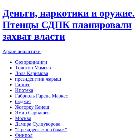
Деньги, наркотики и оружие.
Птенцы СДПК планировали
захват власти
Архив аналитики
Сөз эркиндиги
Төлөгөн Мамеев
Лола Каримова
президенттик жарыш
Гиннес
Ипотека
Габриэль Гарсиа Маркес
бюджет
Жогорку Кеңеш
Эмир Сарпашев
Москва
Дамира Сулпукорова
“Президент жана бомж”
Финпол