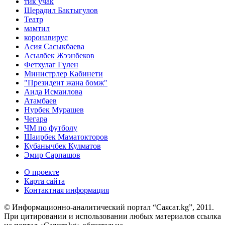
тик учак
Шерадил Бактыгулов
Театр
мамтил
коронавирус
Асия Сасыкбаева
Асылбек Жээнбеков
Фетхулаг Гүлен
Министрлер Кабинети
"Президент жана бомж"
Аида Исмаилова
Атамбаев
Нурбек Мурашев
Чегара
ЧМ по футболу
Шаирбек Маматокторов
Кубанычбек Кулматов
Эмир Сарпашов
О проекте
Карта сайта
Контактная информация
© Информационно-аналитический портал “Саясат.kg”, 2011.
При цитировании и использовании любых материалов ссылка