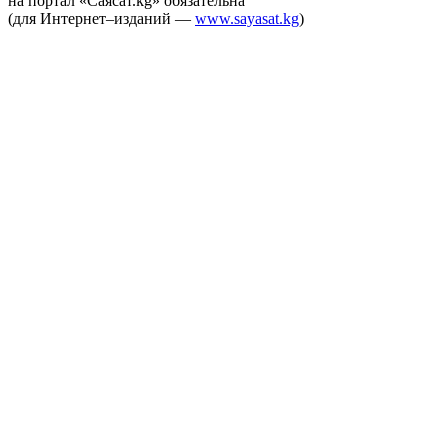
на портал «Саясат.kg» обязательна
(для Интернет–изданий —
www.sayasat.kg
)