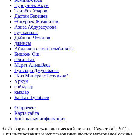
Турсунбек Акун
Таирбек Уларов
Дастан Бекешев
Өткүрбек Жамшитов
Азиза Абдурасулова
суу каналы
Дүйшөн Чотонов
джинсы
Айдаркен сымап комбинаты
Бишкек-Ош
сейил бак
Марат Алышбаев
Гульнара Джурабаева
"Каз Минералс Бозумчак"
Үркүн
сойкулар
кыздар
Балбак Түлөбаев
О проекте
Карта сайта
Контактная информация
© Информационно-аналитический портал “Саясат.kg”, 2011.
При цитировании и использовании любых материалов ссылка