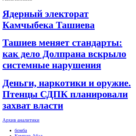
Ядерный электорат
Камчыбека Ташиева
Ташиев меняет стандарты:
как дело Долпрана вскрыло
системные нарушения
Деньги, наркотики и оружие.
Птенцы СДПК планировали
захват власти
Архив аналитики
бомба
Кемпир-Абад