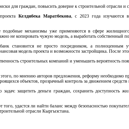
иски для граждан, повысить доверие к строительной отрасли и 
 проекта
Келдибек
а Маратбеков
а
, с 2023 года изучаются 
де подобные механизмы уже применяются в сфере жилищного 
ажно не копировать чужую модель, а выработать собственный по
банк становится не просто посредником, а полноценным у
ансовая модель проекта и возможности застройщика. После этог
твенность строительных компаний и уменьшить вероятность появл
я этого, по мнению авторов предложения, реформу необходимо 
роящихся объектов, прозрачный контроль за движением средств 
ко задач: защитить деньги граждан, сохранить доступность жи
т того, удастся ли найти баланс между безопасностью покупате
строительной отрасли Кыргызстана.