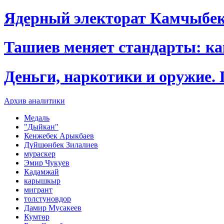
Ядерный электорат Камчыбе
Ташиев меняет стандарты: к
Деньги, наркотики и оружие.
Архив аналитики
Медаль
"Дыйкан"
Кенжебек Арыкбаев
Дүйшөнбек Зилалиев
мураскер
Эмир Чукуев
Кадамжай
карышкыр
мигрант
толстуновдор
Дамир Мусакеев
Кумтөр