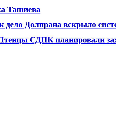
ка Ташиева
ак дело Долпрана вскрыло сис
 Птенцы СДПК планировали за