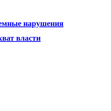
темные нарушения
хват власти