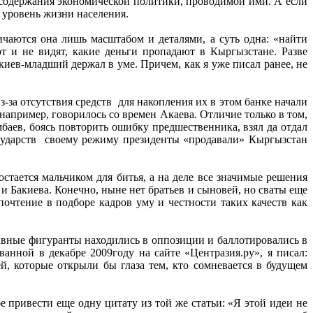
 содержания экономической политики, проводимой ими. А если
и уровень жизни населения.
чаются она лишь масштабом и деталями, а суть одна: «найти
 и не видят, какие деньги пропадают в Кыргызстане. Разве
киев-младший держал в уме. Причем, как я уже писал ранее, не
з-за отсутствия средств для накопления их в этом банке начали
например, говорилось со времен Акаева. Отличие только в том,
баев, боясь повторить ошибку предшественника, взял да отдал
государств своему режиму президенты «продавали» Кыргызстан
стается мальчиком для битья, а на деле все значимые решения
 Бакиева. Конечно, ныне нет братьев и сыновей, но сваты еще
очтение в подборе кадров уму и честности таких качеств как
главные фигуранты находились в оппозиции и баллотировались в
анной в декабре 2009году на сайте «Центразия.ру», я писал:
, которые открыли бы глаза тем, кто сомневается в будущем
е привести еще одну цитату из той же статьи: «Я этой идеи не