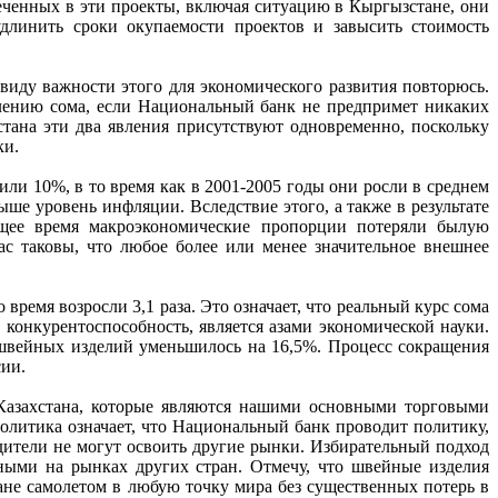
еченных в эти проекты, включая ситуацию в Кыргызстане, они
длинить сроки окупаемости проектов и завысить стоимость
виду важности этого для экономического развития повторюсь.
плению сома, если Национальный банк не предпримет никаких
ана эти два явления присутствуют одновременно, поскольку
ки.
или 10%, в то время как в 2001-2005 годы они росли в среднем
ыше уровень инфляции. Вследствие этого, а также в результате
ящее время макроэкономические пропорции потеряли былую
ас таковы, что любое более или менее значительное внешнее
 время возросли 3,1 раза. Это означает, что реальный курс сома
 конкурентоспособность, является азами экономической науки.
 швейных изделий уменьшилось на 16,5%. Процесс сокращения
сии.
 Казахстана, которые являются нашими основными торговыми
политика означает, что Национальный банк проводит политику,
одители не могут освоить другие рынки. Избирательный подход
ными на рынках других стран. Отмечу, что швейные изделия
ане самолетом в любую точку мира без существенных потерь в