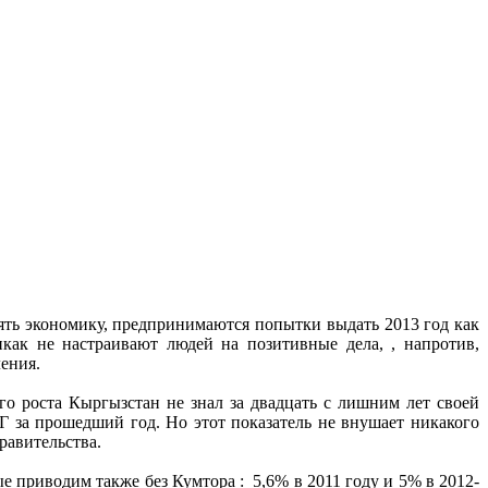
нять экономику, предпринимаются попытки выдать 2013 год как
ак не настраивают людей на позитивные дела, , напротив,
ения.
о роста Кыргызстан не знал за двадцать с лишним лет своей
Г за прошедший год. Но этот показатель не внушает никакого
равительства.
е приводим также без Кумтора : 5,6% в 2011 году и 5% в 2012-