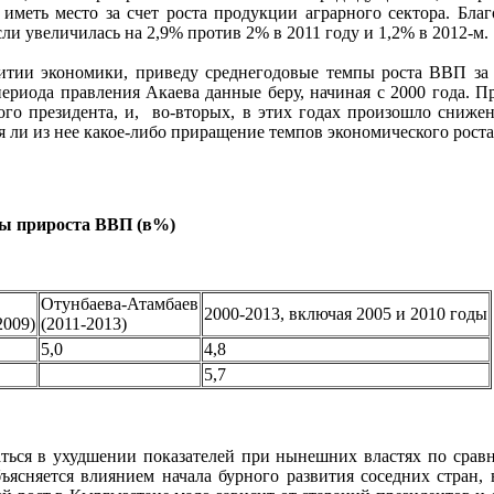
 иметь место за счет роста продукции аграрного сектора. Благ
ли увеличилась на 2,9% против 2% в 2011 году и 1,2% в 2012-м.
витии экономики, приведу среднегодовые темпы роста ВВП за 
ериода правления Акаева данные беру, начиная с 2000 года. П
ного президента, и, во-вторых, в этих годах произошло сни
 ли из нее какое-либо приращение темпов экономического роста
ы прироста ВВП (в%)
в
Отунбаева-Атамбаев
2000-2013, включая 2005 и 2010 годы
2009)
(2011-2013)
5,0
4,8
5,7
знаться в ухудшении показателей при нынешних властях по срав
ъясняется влиянием начала бурного развития соседних стран, 