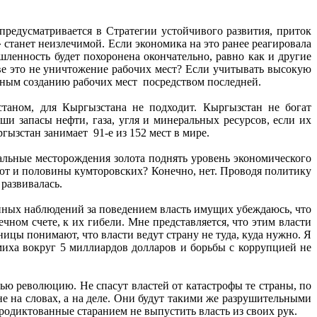
редусматривается в Стратегии устойчивого развития, приток
танет неизлечимой. Если экономика на это ранее реагировала
шленность будет похоронена окончательно, равно как и другие
ве это не уничтожение рабочих мест? Если учитывать высокую
ным созданию рабочих мест посредством последней.
таном, для Кыргызстана не подходит. Кыргызстан не богат
ши запасы нефти, газа, угля и минеральных ресурсов, если их
гызстан занимает 91-е из 152 мест в мире.
альные месторождения золота поднять уровень экономического
яют и половины кумторовских? Конечно, нет. Проводя политику
 развивалась.
енных наблюдений за поведением власть имущих убеждаюсь, что
чном счете, к их гибели. Мне представляется, что этим власти
иницы понимают, что власти ведут страну не туда, куда нужно. Я
умиха вокруг 5 миллиардов долларов и борьбы с коррупцией не
ью революцию. Не спасут властей от катастрофы те страны, по
 на словах, а на деле. Они будут такими же разрушительными
продиктованные старанием не выпустить власть из своих рук.