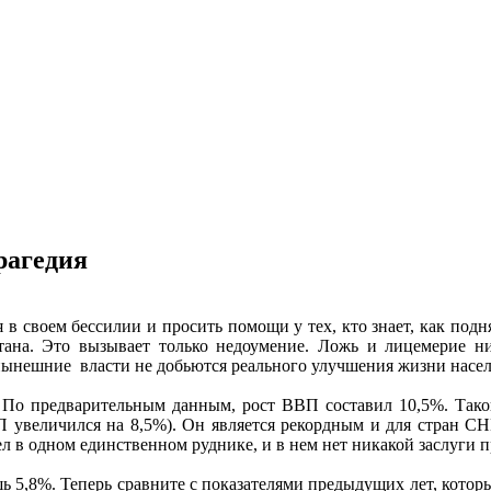
рагедия
я в своем бессилии и просить помощи у тех, кто знает, как под
на. Это вызывает только недоумение. Ложь и лицемерие ник
ынешние власти не добьются реального улучшения жизни насел
 По предварительным данным, рост ВВП составил 10,5%. Таког
П увеличился на 8,5%). Он является рекордным и для стран СН
 в одном единственном руднике, и в нем нет никакой заслуги п
шь 5,8%. Теперь сравните с показателями предыдущих лет, которы