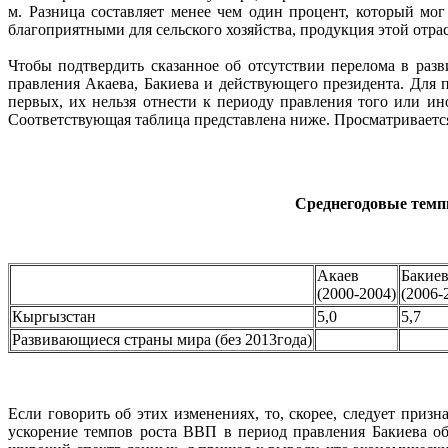
м. Разница составляет менее чем один процент, который мог
благоприятными для сельского хозяйства, продукция этой отрас
Чтобы подтвердить сказанное об отсутствии перелома в раз
правления Акаева, Бакиева и действующего президента. Для п
первых, их нельзя отнести к периоду правления того или и
Соответствующая таблица представлена ниже. Просматривается
Среднегодовые темп
Акаев
Бакие
(2000-2004)
(2006-
Кыргызстан
5,0
5,7
Развивающиеся страны мира (без 2013года)
Если говорить об этих изменениях, то, скорее, следует при
ускорение темпов роста ВВП в период правления Бакиева об