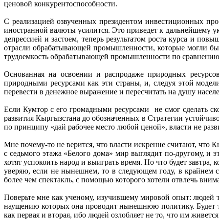
ценовой конкурентоспособности.
С реализацией озвученных президентом инвестиционных прое
иностранной валюты усилится. Это приведет к дальнейшему у
депрессией и застоем, теперь результатом роста курса и пов
отрасли обрабатывающей промышленности, которые могли бы с
трудоемкость обрабатывающей промышленности по сравнению с
Основанная на освоении и распродаже природных ресурсов 
природными ресурсами как эти страны, и, следуя этой модели
перевести в денежное выражение и пересчитать на душу населен
Если Кумтор с его громадными ресурсами не смог сделать ск
развития Кыргызстана до обозначенных в Стратегии устойчиво
по принципу «дай рабочее место любой ценой», власти не разви
Мне почему-то не верится, что власти искренне считают, что
с седьмого этажа «Белого дома» мир выглядит по-другому, и э
хотят успокоить народ и выиграть время. Но что будет завтра, 
уверяю, если не нынешнем, то в следующем году, в крайнем с
более чем спектакль, с помощью которого хотели отвлечь вним
Поверьте мне как ученому, изучившему мировой опыт: людей т
наущению которых она проводит нынешнюю политику. Будет тр
как первая и вторая, ибо людей озлобляет не то, что им живет