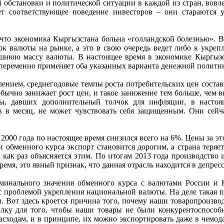
обстановки и политической ситуации в каждой из стран, вовл
т соответствующее поведение инвесторов – они стараются у
, что экономика Кыргызстана больна «голландской болезнью». В
к валюты на рынке, а это в свою очередь ведет либо к укре
ишнюю массу валюты. В настоящее время в экономике Кыргызст
переменно применяет оба указанных варианта денежной полити
лением, среднегодовые темпы роста потребительских цен состав
обычно занижает рост цен, и такое занижение тем больше, чем в
ы, давших дополнительный толчок для инфляции, в насто
ров в месяц, не может чувствовать себя защищенным. Они сейч
2000 года по настоящее время снизился всего на 6%. Цены за это
и обменного курса экспорт становится дорогим, а страна теряет
 как раз объясняется этим. По итогам 2013 года производство
мя, это явный признак, что данная отрасль находится в депрес
оминального значения обменного курса с валютами России и
 с проблемой укрепления национальной валюты. На деле такая 
н. Вот здесь кроется причина того, почему наши товаропроизв
лку для того, чтобы наши товары не были конкурентоспособ
расходам, и в принципе, их можно экспортировать даже в чемод