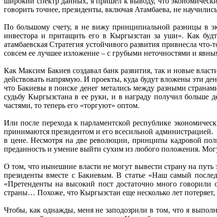
широкий спектр данных, я пришел к выводу, что экономическ
говорить точнее, президенты, включая Атамбаева, не научилис
По большому счету, я не вижу принципиальной разницы в эк
инвестора и притащить его в Кыргызстан за уши». Как буд
атамбаевская Стратегия устойчивого развития привнесла что-т
совсем ее лучшее изложение – с грубыми неточностями и явны
Как Максим Бакиев создавал банк развития, так и новые власти
действовать напрямую. И проекты, куда будут вложены эти ден
что Бакиевы в поиске денег метались между разными странами
судьбу Кыргызстана в ее руки, и в награду получил больше 
частями, то теперь его «торгуют» оптом.
Или после перехода к парламентской республике экономически
принимаются президентом и его всесильной администрацией. В
в цене. Несмотря на две революции, принципы кадровой поли
преданность и умение выйти сухим из любого положения. Могу
О том, что нынешние власти не могут вывести страну на путь 
президенты вместе с Бакиевым. В статье «Наш самый последн
«Претенденты на высокий пост достаточно много говорили о
страны… Похоже, что Кыргызстан еще несколько лет потеряет, 
Чтобы, как однажды, меня не заподозрили в том, что я выполн