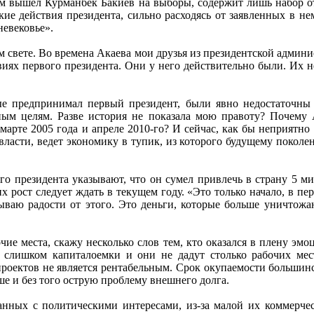
ым вышел Курманбек Бакиев на выборы, содержит лишь набор от
ие действия президента, сильно расходясь от заявленных в нем
невековье».
 свете. Во времена Акаева мои друзья из президентской админис
виях первого президента. Они у него действительно были. Их н
рые предпринимал первый президент, были явно недостаточны 
чным целям. Разве история не показала мою правоту? Почему
рте 2005 года и апреле 2010-го? И сейчас, как бы неприятно н
власти, ведет экономику в тупик, из которого будущему поколе
го президента указывают, что он сумел привлечь в страну 5 м
х рост следует ждать в текущем году. «Это только начало, в пе
ваю радости от этого. Это деньги, которые больше уничтожаю
чие места, скажу несколько слов тем, кто оказался в плену эмо
я, слишком капиталоемки и они не дадут столько рабочих мес
 проектов не является рентабельным. Срок окупаемости большин
ше и без того острую проблему внешнего долга.
занных с политическими интересами, из-за малой их коммерчес