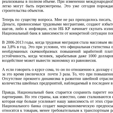
реализованы в полном объеме. При изменении международной 
легко могут быть пересмотрены. Это уже сегодня порождае
строительства объектов.
Теперь по существу вопроса. Мне не раз приходилось писать
Деньги, привносимые трудовыми мигрантами, создают избыто
шагов, либо к инфляции, если НБ КР начинает скупать изл
Национальный банк в зависимости от конкретной ситуации по
В 2006-2013 годы, когда трудовая миграция стала массовым яв
на 3,8% в год. Это при условии, что официальная статистика 
необдуманных скачкообразных повышений заработной плат
устойчивость, когда человек, зарабатывая даже 1000 долла
воздействие может вывести экономику из равновесия.
А если говорить о курсе сома, то он по отношению к доллару с 
за это время увеличился почти 3 раза. То, что при повышени
Отсутствие прежнего динамизма в развитии швейной отрасли
количества швейных предприятий, наблюдаемый в последнее вре
Правда, Национальный банк старается сохранить паритет н
партнерами. Но эти страны, как известно, сами сталкиваются
которая еще больше усиливает нашу зависимость от этих стра
Национального банка создает макроэкономическую предпосы
относятся к товарам, менее требовательным к транспортным 