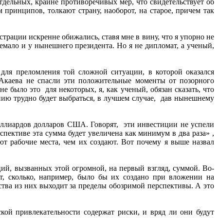
дельных, крайне противоречивых мер, что свидетельствует об
 принципов, толкают страну, наоборот, на старое, причем так
трации искренне обижались, ставя мне в вину, что я упорно не
емало и у нынешнего президента. Но я не дипломат, а ученый,
для преломления той сложной ситуации, в которой оказался
 Акаева не спасли эти положительные моменты от позорного
е было это для некоторых, я, как ученый, обязан сказать, что
нию трудно будет выбраться, в лучшем случае, дав нынешнему
иллиардов долларов США. Говорят, эти инвестиции не успели
рспективе эта сумма будет увеличена как минимум в два раза» ,
т рабочие места, чем их создают. Вот почему я выше назвал
ций, вызванных этой огромной, на первый взгляд, суммой. Во-
т, сколько, например, было бы их создано при вложении на
ства из них выходит за пределы обозримой перспективы. А это
кой привлекательности содержат риски, и вряд ли они будут