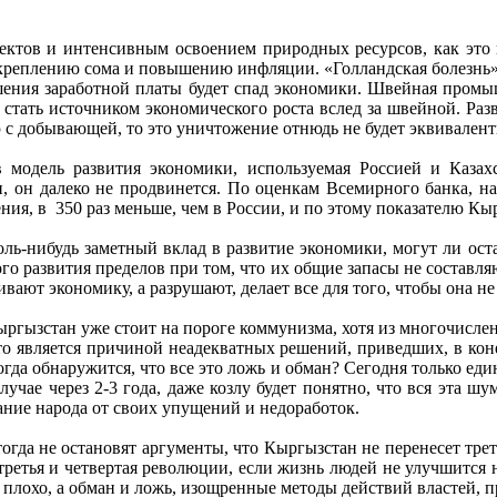
ктов и интенсивным освоением природных ресурсов, как это п
креплению сома и повышению инфляции. «Голландская болезнь» с
ышения заработной платы будет спад экономики. Швейная промы
тать источником экономического роста вслед за швейной. Раз
 добывающей, то это уничтожение отнюдь не будет эквивалент
модель развития экономики, используемая Россией и Казахс
, он далеко не продвинется. По оценкам Всемирного банка, на
ия, в 350 раз меньше, чем в России, и по этому показателю Кыр
оль-нибудь заметный вклад в развитие экономики, могут ли ост
го развития пределов при том, что их общие запасы не составл
вают экономику, а разрушают, делает все для того, чтобы она не
 Кыргызстан уже стоит на пороге коммунизма, хотя из многочисл
то является причиной неадекватных решений, приведших, в коне
когда обнаружится, что все это ложь и обман? Сегодня только ед
лучае через 2-3 года, даже козлу будет понятно, что вся эта ш
ание народа от своих упущений и недоработок.
огда не остановят аргументы, что Кыргызстан не перенесет трет
етья и четвертая революции, если жизнь людей не улучшится не
ся плохо, а обман и ложь, изощренные методы действий властей, 