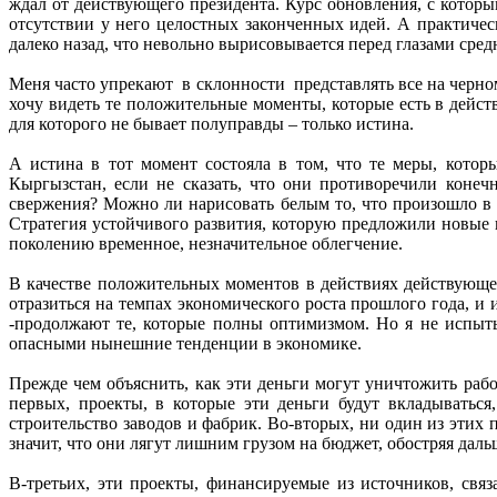
ждал от действующего президента. Курс обновления, с котор
отсутствии у него целостных законченных идей. А практическ
далеко назад, что невольно вырисовывается перед глазами сред
Меня часто упрекают в склонности представлять все на черном
хочу видеть те положительные моменты, которые есть в дейст
для которого не бывает полуправды – только истина.
А истина в тот момент состояла в том, что те меры, кото
Кыргызстан, если не сказать, что они противоречили коне
свержения? Можно ли нарисовать белым то, что произошло в ма
Стратегия устойчивого развития, которую предложили новые 
поколению временное, незначительное облегчение.
В качестве положительных моментов в действиях действующе
отразиться на темпах экономического роста прошлого года, и и
-продолжают те, которые полны оптимизмом. Но я не испыты
опасными нынешние тенденции в экономике.
Прежде чем объяснить, как эти деньги могут уничтожить рабо
первых, проекты, в которые эти деньги будут вкладыватьс
строительство заводов и фабрик. Во-вторых, ни один из этих
значит, что они лягут лишним грузом на бюджет, обостряя даль
В-третьих, эти проекты, финансируемые из источников, свя