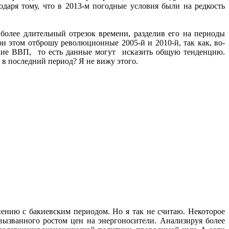
одаря тому, что в 2013-м погодные условия были на редкость
более длительный отрезок времени, разделив его на периоды
ри этом отброшу революционные 2005-й и 2010-й, так как, во-
жение ВВП, то есть данные могут исказить общую тенденцию.
 в последний период? Я не вижу этого.
нению с бакиевским периодом. Но я так не считаю. Некоторое
вызванного ростом цен на энергоносители. Анализируя более