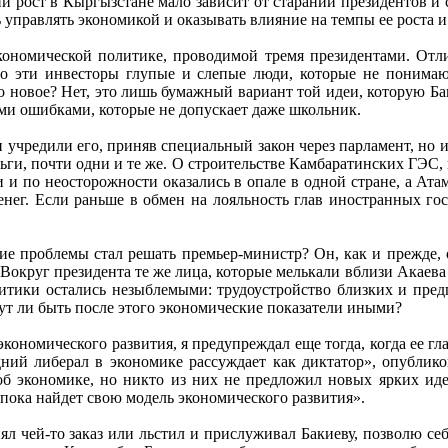
ий рост в Кыргызстане мало зависит от стараний президентов и
ь управлять экономикой и оказывать влияние на темпы ее роста 
ономической политике, проводимой тремя президентами. Отли
то эти инвесторы глупые и слепые люди, которые не понимают
о новое? Нет, это лишь бумажный вариант той идеи, которую Ба
ми ошибками, которые не допускает даже школьник.
 учредили его, приняв специальный закон через парламент, но и
ьги, почти одни и те же. О строительстве Камбаратинских ГЭС, 
 и по неосторожности оказались в опале в одной стране, а Атам
денег. Если раньше в обмен на лояльность глав иностранных 
е проблемы стал решать премьер-министр? Он, как и прежде, о
округ президента те же лица, которые мелькали вблизи Акаева и
тики остались незыблемыми: трудоустройство близких и предп
т ли быть после этого экономические показатели иными?
экономического развития, я предупреждал еще тогда, когда ее 
ий либерал в экономике рассуждает как диктатор», опубликов
б экономике, но никто из них не предложил новых ярких идей
пока найдет свою модель экономического развития».
ял чей-то заказ или льстил и прислуживал Бакиеву, позволю себ