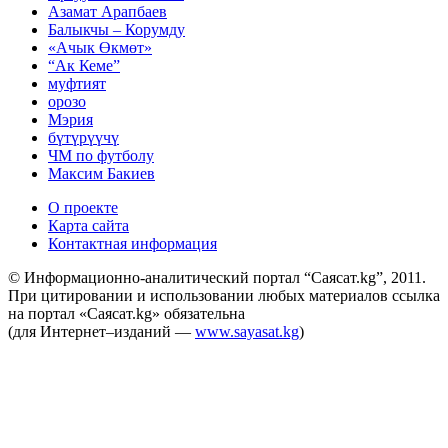
Азамат Арапбаев
Балыкчы – Корумду
«Ачык Өкмөт»
“Ак Кеме”
муфтият
орозо
Мэрия
бүтүрүүчү
ЧМ по футболу
Максим Бакиев
О проекте
Карта сайта
Контактная информация
© Информационно-аналитический портал “Саясат.kg”, 2011.
При цитировании и использовании любых материалов ссылка
на портал «Саясат.kg» обязательна
(для Интернет–изданий —
www.sayasat.kg
)