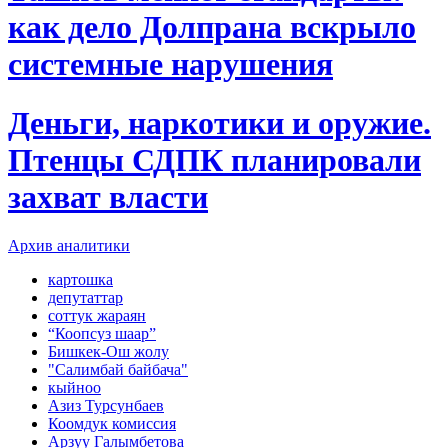
как дело Долпрана вскрыло
системные нарушения
Деньги, наркотики и оружие.
Птенцы СДПК планировали
захват власти
Архив аналитики
картошка
депутаттар
соттук жараян
“Коопсуз шаар”
Бишкек-Ош жолу
"Салимбай байбача"
кыйноо
Азиз Турсунбаев
Коомдук комиссия
Арзуу Галымбетова