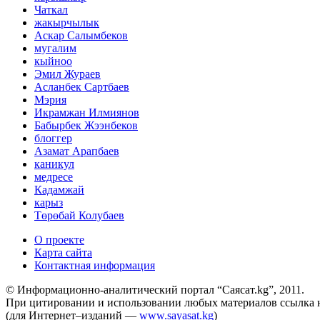
Чаткал
жакырчылык
Аскар Салымбеков
мугалим
кыйноо
Эмил Жураев
Асланбек Сартбаев
Мэрия
Икрамжан Илмиянов
Бабырбек Жээнбеков
блоггер
Азамат Арапбаев
каникул
медресе
Кадамжай
карыз
Төрөбай Колубаев
О проекте
Карта сайта
Контактная информация
© Информационно-аналитический портал “Саясат.kg”, 2011.
При цитировании и использовании любых материалов ссылка на
(для Интернет–изданий —
www.sayasat.kg
)