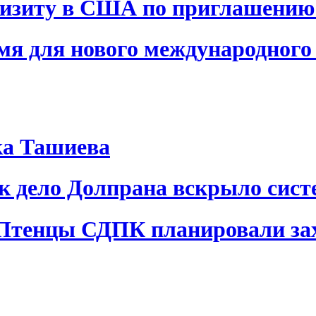
визиту в США по приглашению
я для нового международного 
ка Ташиева
ак дело Долпрана вскрыло сис
 Птенцы СДПК планировали за