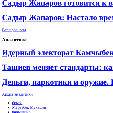
Садыр Жапаров готовится к 
Садыр Жапаров: Настало врем
Все прогнозы
Аналитика
Ядерный электорат Камчыбе
Ташиев меняет стандарты: к
Деньги, наркотики и оружие.
Архив аналитики
бомба
Муратбек Мукашев
карышкыр