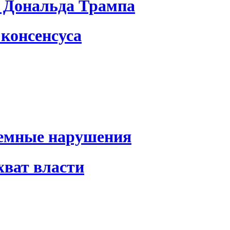
 Дональда Трампа
консенсуса
темные нарушения
хват власти