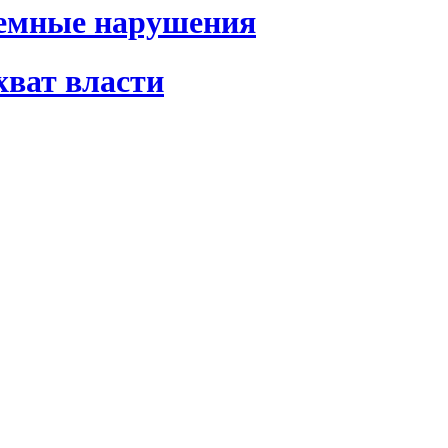
темные нарушения
хват власти