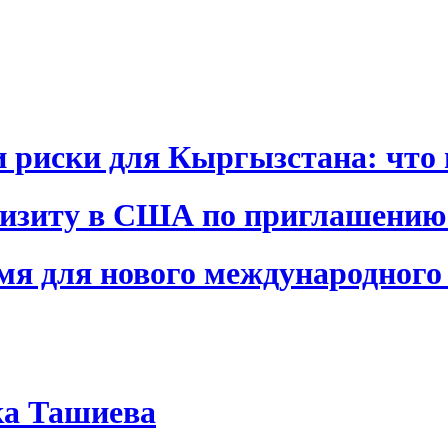
и риски для Кыргызстана: что 
визиту в США по приглашению
я для нового международного 
ка Ташиева