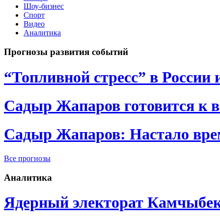
Шоу-бизнес
Спорт
Видео
Аналитика
Прогнозы развития событий
“Топливной стресс” в России 
Садыр Жапаров готовится к 
Садыр Жапаров: Настало врем
Все прогнозы
Аналитика
Ядерный электорат Камчыбе