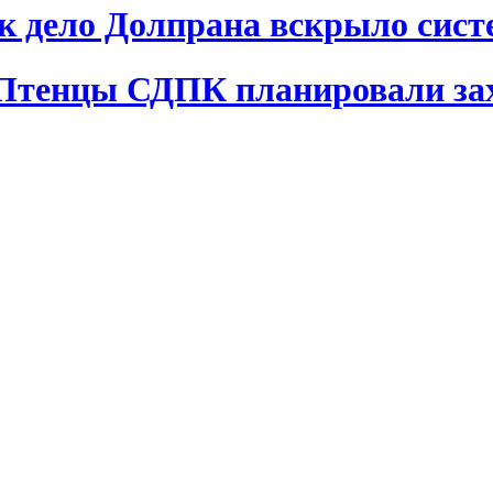
ак дело Долпрана вскрыло сис
 Птенцы СДПК планировали за