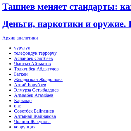
Ташиев меняет стандарты: к
Деньги, наркотики и оружие.
Архив аналитики
уурулук
телефондук террорчу
Асланбек Сартбаев
Чыңгыз Айтматов
Толкунбек Абдыгулов
Баткен
Жылдызкан Жолдошова
Алтай Бөрүбаев
Элмурза Сатыбалдиев
Алмазбек Атамбаев
Карылар
өрт
Советбек Байгазиев
Алтынай Жайнакова
Чолпон Жакупова
коррупция