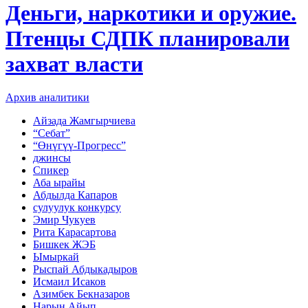
Деньги, наркотики и оружие.
Птенцы СДПК планировали
захват власти
Архив аналитики
Айзада Жамгырчиева
“Себат”
“Өнүгүү-Прогресс”
джинсы
Спикер
Аба ырайы
Абдылда Капаров
сулуулук конкурсу
Эмир Чукуев
Рита Карасартова
Бишкек ЖЭБ
Ымыркай
Рыспай Абдыкадыров
Исмаил Исаков
Азимбек Бекназаров
Нарын Айып