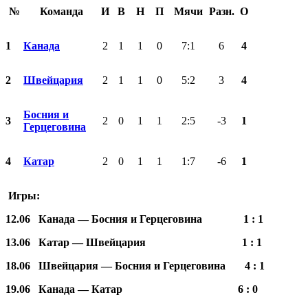
№
Команда
И
В
Н
П
Мячи
Разн.
О
1
Канада
2
1
1
0
7:1
6
4
2
Швейцария
2
1
1
0
5:2
3
4
Босния и
3
2
0
1
1
2:5
-3
1
Герцеговина
4
Катар
2
0
1
1
1:7
-6
1
Игры:
12.06 Канада — Босния и Герцеговина 1 : 1
13.06 Катар — Швейцария 1 : 1
18.06 Швейцария — Босния и Герцеговина 4 : 1
19.06 Канада — Катар 6 : 0