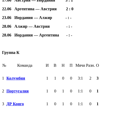
17.06 Австрия — Иордания 3 : 1
22.06 Аргентина — Австрия 2 : 0
23.06 Иордания — Алжир - : -
28.06 Алжир — Австрия - : -
28.06 Иордания — Аргентина - : -
Группа К
№
Команда
И
В
Н
П
Мячи
Разн.
О
1
Колумбия
1
1
0
0
3:1
2
3
2
Португалия
1
0
1
0
1:1
0
1
3
ДР Конго
1
0
1
0
1:1
0
1