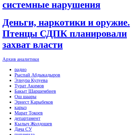
системные нарушения
Деньги, наркотики и оружие.
Птенцы СДПК планировали
захват власти
Архив аналитики
радио
Рыспай Абдыкадыров
Элнура Кулуева
Турат Акимов
Бакыт Шаршембиев
Ош шаары
Эрнест Карыбеков
карыз
Марат Токоев
департамент
Кылыч Жолдошев
Дача СУ
пирамида