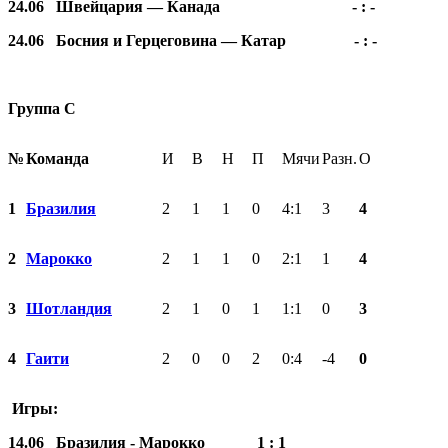
24.06 Швейцария — Канада - : -
24.06 Босния и Герцеговина — Катар - : -
Группа С
№
Команда
И
В
Н
П
Мячи
Разн.
О
1
Бразилия
2
1
1
0
4:1
3
4
2
Марокко
2
1
1
0
2:1
1
4
3
Шотландия
2
1
0
1
1:1
0
3
4
Гаити
2
0
0
2
0:4
-4
0
Игры:
14.06 Бразилия - Марокко 1 : 1