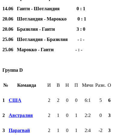
14.06 Гаити - Шотландия 0 : 1
20.06 Шотландия - Марокко 0 : 1
20.06 Бразилия - Гаити 3 : 0
25.06 Шотландия - Бразилия - : -
25.06 Марокко - Гаити - : -
Группа D
№
Команда
И
В
Н
П
Мячи
Разн.
О
1
США
2
2
0
0
6:1
5
6
2
Австралия
2
1
0
1
2:2
0
3
3
Парагвай
2
1
0
1
2:4
-2
3