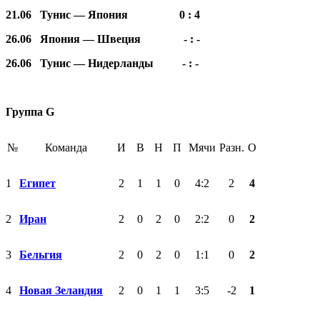
21.06 Тунис — Япония 0 : 4
26.06 Япония — Швеция - : -
26.06 Тунис — Нидерланды - : -
Группа G
№
Команда
И
В
Н
П
Мячи
Разн.
О
1
Египет
2
1
1
0
4:2
2
4
2
Иран
2
0
2
0
2:2
0
2
3
Бельгия
2
0
2
0
1:1
0
2
4
Новая Зеландия
2
0
1
1
3:5
-2
1