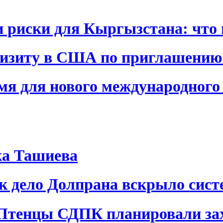
и риски для Кыргызстана: что 
визиту в США по приглашению
я для нового международного 
ка Ташиева
ак дело Долпрана вскрыло сис
 Птенцы СДПК планировали за