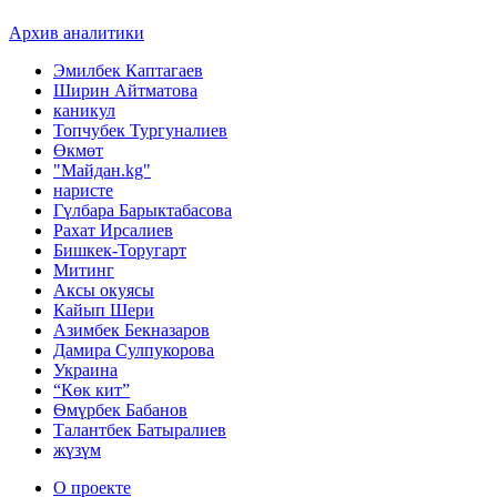
Архив аналитики
Эмилбек Каптагаев
Ширин Айтматова
каникул
Топчубек Тургуналиев
Өкмөт
"Майдан.kg"
наристе
Гүлбара Барыктабасова
Рахат Ирсалиев
Бишкек-Торугарт
Митинг
Аксы окуясы
Кайып Шери
Азимбек Бекназаров
Дамира Сулпукорова
Украина
“Көк кит”
Ѳмүрбек Бабанов
Талантбек Батыралиев
жүзүм
О проекте