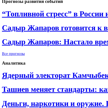
Прогнозы развития событий
“Топливной стресс” в России 
Садыр Жапаров готовится к 
Садыр Жапаров: Настало врем
Все прогнозы
Аналитика
Ядерный электорат Камчыбе
Ташиев меняет стандарты: к
Деньги, наркотики и оружие.