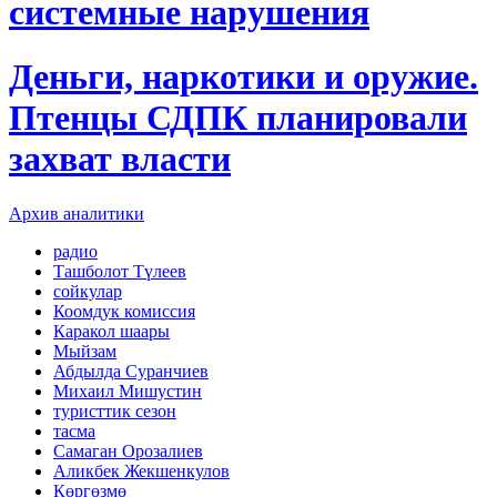
системные нарушения
Деньги, наркотики и оружие.
Птенцы СДПК планировали
захват власти
Архив аналитики
радио
Ташболот Түлеев
сойкулар
Коомдук комиссия
Каракол шаары
Мыйзам
Абдылда Суранчиев
Михаил Мишустин
туристтик сезон
тасма
Самаган Орозалиев
Аликбек Жекшенкулов
Көргөзмө