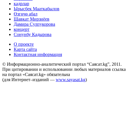
кадрлар
Ырысбек Мааткабылов
Өзгөчө абал
Шавкат Мирзиёев
Дамира Сулпукорова
концерт
Сонунбу Кадырова
О проекте
Карта сайта
Контактная информация
© Информационно-аналитический портал “Саясат.kg”, 2011.
При цитировании и использовании любых материалов ссылка
на портал «Саясат.kg» обязательна
(для Интернет–изданий —
www.sayasat.kg
)