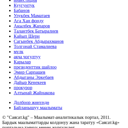
инвестиция
Куугунтук
Бабанов
Улукбек Маматаев
Ага Хан фонду
Акылбек Жапаров
Талантбек Батыралиев
Кайып Шери
Сагынбек Абдырахманов
Толгонай Стамалиева
мүлк
акча чогултуу
Карылар
президенттик шайлоо
Эмир Сарпашев
Абдыганы Эркебаев
Дайыр Кенекеев
прокурор
Алтынай Жайнакова
Долбоор жөнүндө
Байланышуу маалыматы
© "Саясат.kg" – Маалымат-аналитикалык портал, 2011.
Бардык маалыматтарды колдонуу жана таратуу «Саясат.kg»
порталына таянуу менен жүргүзүлөт