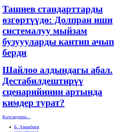
Ташиев стандарттарды
өзгөртүүдө: Долпран иши
системалуу мыйзам
бузуууларды кантип ачып
берди
Шайлоо алдындагы абал.
Дестабилдештирүү
сценарийинин артында
кимдер турат?
Калгандары...
Б. Аманбаев