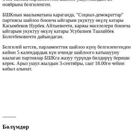
ноябрына белгиленген.
БШКнын маалыматына караганда, "Социал-демократтар"
партиясы шайлоо боюнча ыйгарым укуктуу өкүлү катары
Касымбеков Нурбек Айтыевичти, каржы маселелери боюнча
ыйгарым укуктуу өкүлү катары Усубалиев Таалайбек
Болотбековичти дайындаган.
Белгилей кетсек, парламенттик шайлоо күнү белгиленгенден
кийин 5 календардык күн ичинде шайлоого катышууну
каалаган партиялар БШКга жазуу түрүндө билдирүү бериши
керек. Арыз ушул жылдын 3-сентябры, саат 18.00гө чейин
кабыл алынат.
Бөлүмдөр