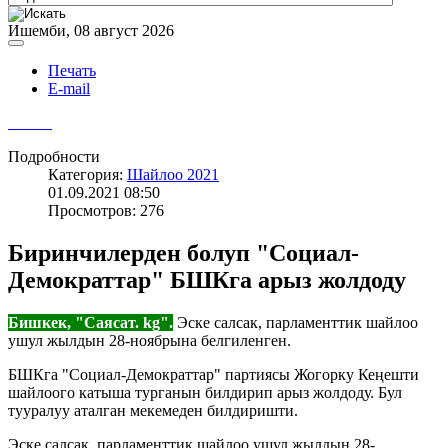
Ишемби, 08 август 2026
Печать
E-mail
Подробности
Категория:
Шайлоо 2021
01.09.2021 08:50
Просмотров: 276
Биринчилерден болуп "Социал-
Демократтар" БШКга арыз жолдоду
Бишкек, "Саясат. kg".
Эске салсак, парламенттик шайлоо
ушул жылдын 28-ноябрына белгиленген.
БШКга "Социал-Демократтар" партиясы Жогорку Кеңешти
шайлоого катыша турганын билдирип арыз жолдоду. Бул
тууралуу аталган мекемеден билдиришти.
Эске салсак, парламенттик шайлоо ушул жылдын 28-