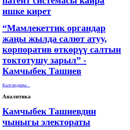
патент системасы кайра
ишке кирет
“Мамлекеттик органдар
жаңы жылда салют атуу,
корпоратив өткөрүү салтын
токтотушу зарыл” -
Камчыбек Ташиев
Калгандары...
Аналитика
Камчыбек Ташиевдин
чыныгы электораты