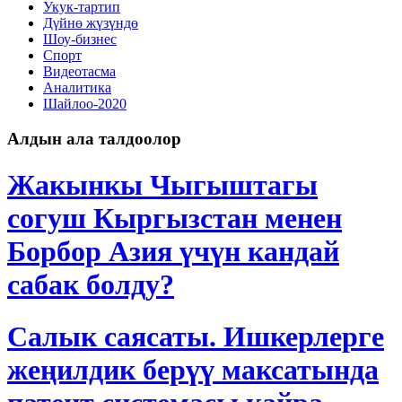
Укук-тартип
Дγйнө жүзүндө
Шоу-бизнес
Спорт
Видеотасма
Аналитика
Шайлоо-2020
Алдын ала талдоолор
Жакынкы Чыгыштагы
согуш Кыргызстан менен
Борбор Азия үчүн кандай
сабак болду?
Салык саясаты. Ишкерлерге
жеңилдик берүү максатында