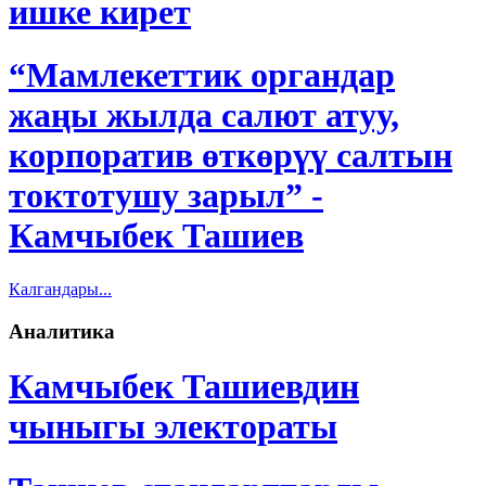
ишке кирет
“Мамлекеттик органдар
жаңы жылда салют атуу,
корпоратив өткөрүү салтын
токтотушу зарыл” -
Камчыбек Ташиев
Калгандары...
Аналитика
Камчыбек Ташиевдин
чыныгы электораты