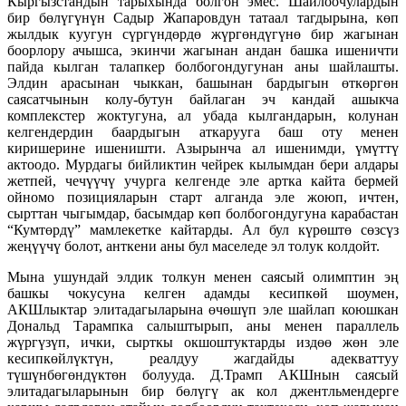
Кыргызстандын тарыхында болгон эмес. Шайлоочулардын
бир бөлүгүнүн Садыр Жапаровдун татаал тагдырына, көп
жылдык куугун сүргүндөрдө жүргөндүгүнө бир жагынан
боорлору ачышса, экинчи жагынан андан башка ишеничти
пайда кылган талапкер болбогондугунан аны шайлашты.
Элдин арасынан чыккан, башынан бардыгын өткөргөн
саясатчынын колу-бутун байлаган эч кандай ашыкча
комплекстер жоктугуна, ал убада кылгандарын, колунан
келгендердин баардыгын аткарууга баш оту менен
киришерине ишеништи. Азырынча ал ишенимди, үмүттү
актоодо. Мурдагы бийликтин чейрек кылымдан бери алдары
жетпей, чечүүчү учурга келгенде эле артка кайта бермей
ойномо позицияларын старт алганда эле жоюп, ичтен,
сырттан чыгымдар, басымдар көп болбогондугуна карабастан
“Кумтөрдү” мамлекетке кайтарды. Ал бул күрөштө сөзсүз
жеңүүчү болот, анткени аны бул маселеде эл толук колдойт.
Мына ушундай элдик толкун менен саясый олимптин эң
башкы чокусуна келген адамды кесипкөй шоумен,
АКШлыктар элитадагыларына өчөшүп эле шайлап коюшкан
Дональд Тарампка салыштырып, аны менен параллель
жүргүзүп, ички, сырткы окшоштуктарды издөө жөн эле
кесипкөйлүктүн, реалдуу жагдайды адекваттуу
түшүнбөгөндүктөн болууда. Д.Трамп АКШнын саясый
элитадагыларынын бир бөлүгү ак кол джентльмендерге