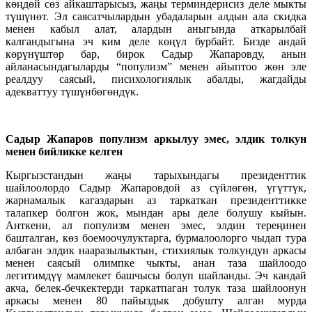
көңдөй сөз айкаштарысыз, жаңы терминдерисиз деле мыкты
түшүнөт. Эл саясатчылардын убадаларын алдын ала скидка
менен кабыл алат, алардын аныгында аткарылбай
калгандыгына эч ким деле көңүл бурбайт. Бизде андай
көрүнүштөр бар, бирок Садыр Жапаровду, анын
айланасындагыларды “популизм” менен айыптоо жөн эле
реалдуу саясый, писихологиялык абалды, жагдайды
адекваттуу түшүнбөгөндүк.
Садыр Жапаров популизм аркылуу эмес, элдик толкун
менен бийликке келген
Кыргызстандын жаңы тарыхындагы президенттик
шайлоолордо Садыр Жапаровдой аз сүйлөгөн, үгүттүк,
жарнамалык кагаздарын аз таркаткан президенттикке
талапкер болгон жок, мындан ары деле болушу кыйын.
Анткени, ал популизм менен эмес, элдин тереңинен
башталган, көз боемоочулуктарга, бурмалоолорго чыдап тура
албаган элдик нааразылыктын, стихиялык толкундун аркасы
менен саясый олимпке чыкты, анан таза шайлоодо
легитимдүү мамлекет башчысы болуп шайланды. Эч кандай
акча, белек-бечкектерди таркатпаган толук таза шайлоонун
аркасы менен 80 пайыздык добушту алган мурда