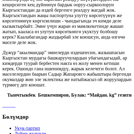
кеңирсиген кең дүйнөнүн бардык ооруу-сыркоолорун
Кыргызстандан да издей бергенге реалдуу жагдай жок.
Кыргызстандын жаңы паспортуна улутту көрсөтүүнүн же
көрсөтпөөнүн киргизилиши - чындыгында эч кимди деле
кызыктырбайт. Эмне үчүн жаран өз мамлкекетинде жашап
жатып, кааласа өз улутун көрсөткөнгө укуктуу болбошу
керек? Каалабагандар жаздырбай эле коюшсун, анда өзгөчө
маселе деле жок.
Дүжүр “акылмандар” эмнелерди издешпесин, жазышпасын
Кыргызстан мурдагы башкаруучулардын убагындагыдай, ар
кимдерди туурай бербестен накта өз жолу менен кетиши
керек. Ошондо гана ишенимдүү, жарык келечеги болот. Ал
маселелердин баарын Садыр Жапаровго жабыштыра бергенди
окумалдар жөн эле эклектика же натыйжасыз ой жоруулардын
түрмөгү деп коюшат.
Тынчтыкбек Бешкемпиров, Булак: “Майдан
.
kg
” гезити
Бөлүмдөр
Укук-тартип
Дγйнө жүзүндө