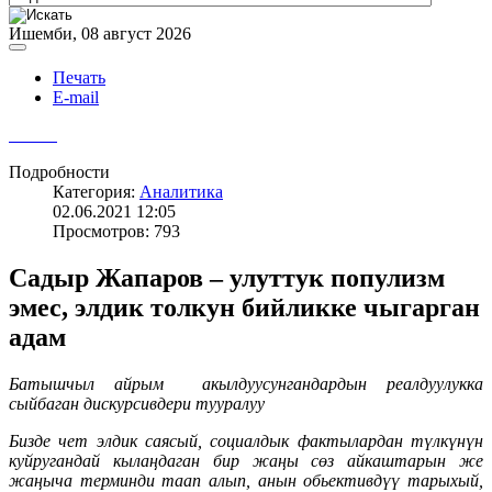
Ишемби, 08 август 2026
Печать
E-mail
Подробности
Категория:
Аналитика
02.06.2021 12:05
Просмотров: 793
Садыр Жапаров – улуттук популизм
эмес, элдик толкун бийликке чыгарган
адам
Батышчыл айрым акылдуусунгандардын реалдуулукка
сыйбаган дискурсивдери тууралуу
Бизде чет элдик саясый, социалдык фактылардан түлкүнүн
куйругандай кылаңдаган бир жаңы сөз айкаштарын же
жаңыча терминди таап алып, анын обьективдүү тарыхый,