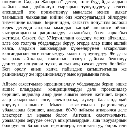
популизм Садыра Жапарова” деген, төрт буудайды алдына
жайып алып, дүйнөнүн сырларын түшүндүргүсү келген
апендидей өтө примитивдүү макаласы менен дыкат
таанышып чыккандан кийин биз жогорудагыдай ойлордун
тизмегинде калдык. Биринчиден, саясатта популизм болбош
керек дегенди азыркы замандын кандай апендиси ойлоп
чыгаргандыгына рационалдуу акылыбыз, баам чаркыбыз
жетпеди. Саясат, бул У.Черчиллдин сөздөрү менен айтканда,
элге ооз толгуча убадаларды берүү, эгерде алар ишке ашпай
калса, алардын башкалардын күнөөлөрүнөн аткарылбай
калгандыгын элге ынанымдуу кылып түшүндүрүү. Же дагы
тагыраак айтканда, саясаттын өзөгүн дайыма белгилүү
деңгээлде популизм түзөт, ансыз чоң саясат деген болбойт.
Кеп оролу, анын канча пайыздык катыштыгында же
рационалдуу же иррационалдуу эмес курамында гана.
Айрым саясатчылар иррационалдуу убадаларды берип, ишке
ашпас пландарды, концепцияларды деле проекциялар
беришет, андайлар азыр деле ашыгы менен жетишет, бирок
алар акырындап элге, электоратка, дүжүр балагандардай
көрүнүп калышат. Мыкты саясатчылар рационалдуу
убадаларды беришет, алардын 60-70 пайызы аткарылса деле
электорат, эл ыраазы болот. Анткени, саясатчылыкта,
убадаларды берүүдө сөзсүз апыртмалардын, аша чабуулардын
болорун эл Батыштын терминдери, импозанттуу, бирок ичи