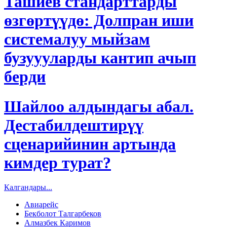
Ташиев стандарттарды
өзгөртүүдө: Долпран иши
системалуу мыйзам
бузуууларды кантип ачып
берди
Шайлоо алдындагы абал.
Дестабилдештирүү
сценарийинин артында
кимдер турат?
Калгандары...
Авиарейс
Бекболот Талгарбеков
Алмазбек Каримов