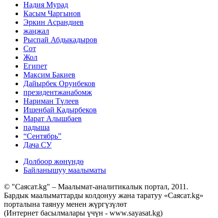
Надия Мурад
Касым Чаргынов
Эркин Асрандиев
жаңжал
Рыспай Абдыкадыров
Сот
Жол
Египет
Максим Бакиев
Дайырбек Орунбеков
президентжанабомж
Нариман Түлеев
Ишенбай Кадырбеков
Марат Алышбаев
падыша
“Сентябрь”
Дача СУ
Долбоор жөнүндө
Байланышуу маалыматы
© "Саясат.kg" – Маалымат-аналитикалык портал, 2011.
Бардык маалыматтарды колдонуу жана таратуу «Саясат.kg»
порталына таянуу менен жүргүзүлөт
(Интернет басылмалары үчүн - www.sayasat.kg)