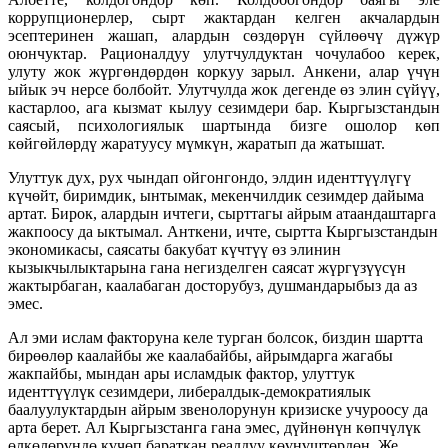
коррупционерлер, сырт жактардан келген акчалардын
эсептеринен жашап, алардын сөздөрүн сүйлөөчү дүжүр
оюнчуктар. Рационалдуу улутчулдуктан чочулабоо керек,
улуту жок жүргөндөрдөн коркуу зарыл. Анкени, алар үчүн
ыйык эч нерсе болбойт. Улутчулда жок дегенде өз элин сүйүү,
кастарлоо, ага кызмат кылуу сезимдери бар. Кыргызстандын
саясый, психологиялык шартында бизге ошолор көп
көйгөйлөрдү жаратуусу мүмкүн, жаратып да жатышат.
Улуттук дух, рух чындап ойгонгондо, элдин иденттүүлүгү
күчөйт, биримдик, ынтымак, мекенчилдик сезимдер дайыма
артат. Бирок, алардын ичтеги, сырттагы айрым атаандаштарга
жакпоосу да ыктымал. Анткени, ичте, сыртта Кыргызстандын
экономикасы, саясаты бакубат күчтүү өз элинин
кызыкчылыктарына гана негизделген саясат жүргүзүүсүн
жактырбаган, каалабаган досторубуз, душмандарыбыз да аз
эмес.
Ал эми ислам факторуна келе турган болсок, биздин шартта
бирөөлөр каалайбы же каалабайбы, айрымдарга жагабы
жакпайбы, мындан ары исламдык фактор, улуттук
иденттүүлүк сезимдери, либералдык-демократиялык
баалуулуктардын айрым звенолорунун кризиске учуроосу да
арта берет. Ал Кыргызстанга гана эмес, дүйнөнүн көпчүлүк
өлкөлөрүндө күчөп бараткан реалдуу көүнүштөрдөн. Же