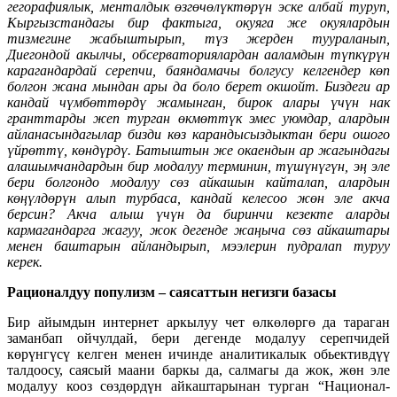
гегорафиялык, менталдык өзгөчөлүктөрүн эске албай туруп,
Кыргызстандагы бир фактыга, окуяга же окуялардын
тизмегине жабыштырып, түз жерден туураланып,
Диегондой акылчы, обсерваториялардан ааламдын түпкүрүн
карагандардай серепчи, баяндамачы болгусу келгендер көп
болгон жана мындан ары да боло берет окшойт. Биздеги ар
кандай чүмбөттөрдү жамынган, бирок алары үчүн нак
гранттарды жеп турган өкмөттүк эмес уюмдар, алардын
айланасындагылар бизди көз карандысыздыктан бери ошого
үйрөттү, көндүрдү. Батыштын же окаендын ар жагындагы
алашымчандардын бир модалуу терминин, түшүнүгүн, эң эле
бери болгондо модалуу сөз айкашын кайталап, алардын
көңүлдөрүн алып турбаса, кандай келесоо жөн эле акча
берсин? Акча алыш үчүн да биринчи кезекте аларды
кармагандарга жагуу, жок дегенде жаңыча сөз айкаштары
менен баштарын айландырып, мээлерин пудралап туруу
керек.
Рационалдуу популизм – саясаттын негизги базасы
Бир айымдын интернет аркылуу чет өлкөлөргө да тараган
заманбап ойчулдай, бери дегенде модалуу серепчидей
көрүнгүсү келген менен ичинде аналитикалык обьективдүү
талдоосу, саясый маани баркы да, салмагы да жок, жөн эле
модалуу кооз сөздөрдүн айкаштарынан турган “Национал-