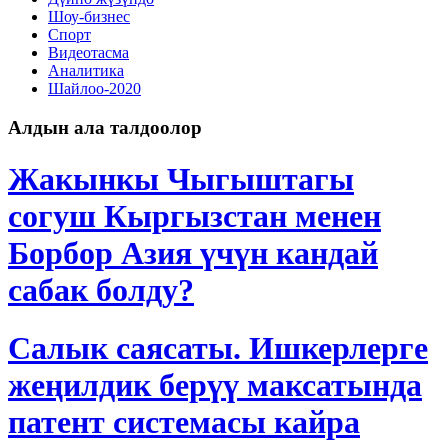
Шоу-бизнес
Спорт
Видеотасма
Аналитика
Шайлоо-2020
Алдын ала талдоолор
Жакынкы Чыгыштагы
согуш Кыргызстан менен
Борбор Азия үчүн кандай
сабак болду?
Салык саясаты. Ишкерлерге
жеңилдик берүү максатында
патент системасы кайра