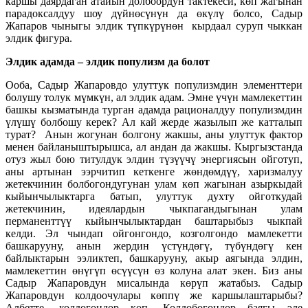
каршы даярдаган атайын долбоордун тактекеси, көп жагынан
парадоксалдуу шоу дүйнөсүнүн да өкүлү болсо, Садыр
Жапаров чыныгы элдик түпкүрүнөн кырдаал суруп чыккан
элдик фигура.
Элдик адамда – элдик популизм да болот
Ооба, Садыр Жапаровдо улуттук популизмдин элементтери
болушу толук мүмкүн, ал элдик адам. Эмне үчүн мамлекеттин
башкы кызматында турган адамда рационалдуу популизмдин
үлүшү болбошу керек? Ал кай жерде жазылып же катталып
турат? Анын жогунан болгону жакшы, аны улуттук фактор
менен байланыштырышса, ал андан да жакшы. Кыргызстанда
отуз жыл бою титулдук элдин түзүүчү энергиясын ойготуп,
аны артынан ээрчитип кеткенге жөндөмдүү, харизмалуу
жетекчинин болбогондугунан улам көп жагынан азыркыдай
кыйынчылыктарга батып, улуттук духту ойготкудай
жетекчинин, идеялардын чыкпагандыгынан улам
перманенттүү кыйынчылыктардан баштарыбыз чыкпай
келди. Эл чындап ойгонгондо, козголгондо мамлекетти
башкарууну, анын жердин үстүндөгү, түбүндөгү кен
байлыктарын ээликтеп, башкарууну, акыр аягында элдин,
мамлекеттин өнүгүп өсүүсүн өз колуна алат экен. Биз аны
Садыр Жапаровдун мисалында көрүп жатабыз. Садыр
Жапаровдун колдоочулары көппү же каршылаштарыбы?
Албетте, колдогондор көп. Колдобогондор баягы эле