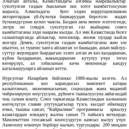
Ачыгын айталы, Казакстандагы алгачкы нааразылыктар
суюлтулган газдын баасынын эки эсеге кымбаттоосунан
жаралса, Алматыдагы бунт элдин коррупциялашкан
авторитардык үй-бүлөлүк башкаруудан биротоло жадап
бүткөндүгүнөн келип чыкты. Биздин акча менен эсептегенде,
литри он сомдук суюлтулган газ жыйырма сомго
кымбаттаганы элди нааразы кылды. Ал эми Казакстанда бизге
салыштырганда айлыктар, пенсиялар, жөлөк пулдар кыйла
жогору. Демек, суюлтулган газдын кымбаттаганы жөн эле
шылтоо, эл түшпөс ханга айланган эл башыдан, анын майлуу-
сүттүу жерлердин баардыгын ээлеп алган ач көз кыздарынан,
күйөө балдарынан, жакындарынан кутулуу үчүн тегиз
көтөрүлүп, ал элбасынын кичи мекенинде кандуу
кагылышууларга айланып кетти.
Нурсултан Назарбаев бийликке 1989-жылы келген. Ал
республиканын көз карандысыз мамлекет катары
калыптанып, экономикасынын, социалдык жана маданий
чөйрөлөрүнүн өнүгүүсүнө, дүйнөгө таанылуусуна аябагандай
чоң салым кошту. Союз таркаганда Казакстандын калкынын
көпчүлүгүн славян улутундагылар түзсө, кылдат ийкемдүү
ички, тышкы саясат, “Кайрылман” программасы аркылуу
казактардын өлкөдөгү жалпы санын 75 пайызга жеткирди.
Мамлекеттин геосаясый коопсуздугун камсыз кылуу үчүн
Акмолону өлкөнүн борбору кылып, тургундары 200 миңдин