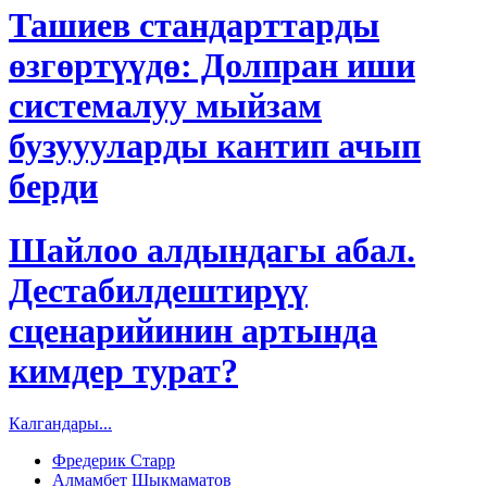
Ташиев стандарттарды
өзгөртүүдө: Долпран иши
системалуу мыйзам
бузуууларды кантип ачып
берди
Шайлоо алдындагы абал.
Дестабилдештирүү
сценарийинин артында
кимдер турат?
Калгандары...
Фредерик Старр
Алмамбет Шыкмаматов