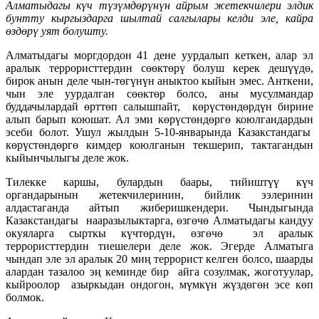
Алматыдагы күч түзүмдөрүнүн айрым жетекчилери элдик
бунтту кыргыздарга шылтай салгылары келди эле, кайра
өздөрү уят болушту.
Алматыдагы моргдордон 41 дене уурдалып кеткен, алар эл
аралык террористтердин сөөктөрү болуш керек дешүүдө,
бирок анын деле чын-төгүнүн аныктоо кыйын эмес. Анткени,
чын эле уурдалган сөөктөр болсо, аны мусулмандар
буддачылардай өрттөп салышпайт, көрүстөндөрдүн бирине
алып барып коюшат. Ал эми көрүстөндөргө коюлгандардын
эсеби болот. Ушул жылдын 5-10-январында Казакстандагы
көрүстөндөргө кимдер коюлганын текшерип, тактагандын
кыйынчылыгы деле жок.
Тилекке каршы, булардын баары, тийиштүү күч
органдарынын жетекчилеринин, бийлик ээлеринин
алдастаганда айтып жиберишкендери. Чындыгында
Казакстандагы нааразылыктарга, өзгөчө Алматыдагы кандуу
окуяларга сырткы күчтөрдүн, өзгөчө эл аралык
террористтердин тиешелери деле жок. Эгерде Алматыга
чындап эле эл аралык 20 миң террорист келген болсо, шаарды
алардан тазалоо эң кеминде бир айга созулмак, жоготуулар,
кыйроолор азыркыдан ондогон, мүмкүн жүздөгөн эсе көп
болмок.