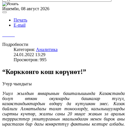
Ишемби, 08 август 2026
Печать
E-mail
Подробности
Категория:
Аналитика
24.01.2022 13:29
Просмотров: 995
“Коркконго кош көрүнөт!”
Учур чындыгы
Ушул жылдын январынын башталышында Казакстанда
болуп өткөн окуяларды башкалар түгүл,
казакстандыктардын өздөрү да күтүшкөн эмес. Казак
бийлиги Алматыдагы талап тоноолорду, кагылышууларды
сырткы күчтөр, жалпы саны 20 миңге жакын эл аралык
террристтер уюштурганын маалымдаган менен бирок аны
ырастаган бир дагы конкреттүу фактыны келтире албады.