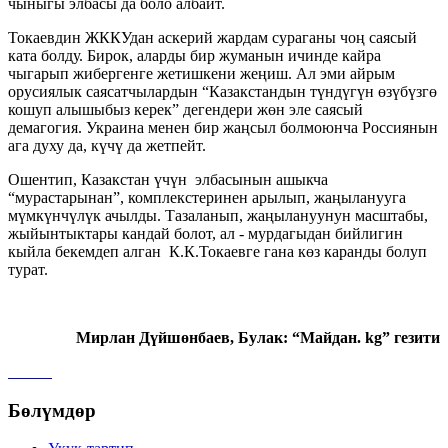
чыныгы элбасы да боло албайт.
Токаевдин ЖККУдан аскерий жардам сураганы чоң саясый
ката болду. Бирок, аларды бир жуманын ичинде кайра
чыгарып жибергенге жетишкени жеңиш. Ал эми айрым
орусиялык саясатчылардын “Казакстандын түндүгүн өзүбүзгө
кошуп алышыбыз керек” дегендери жөн эле саясый
демагогия. Украина менен бир жаңсыл болмоюнча Россиянын
ага духу да, күчү да жетпейт.
Ошентип, Казакстан үчүн элбасынын ашыкча
“мурастарынан”, комплекстеринен арылып, жаңыланууга
мүмкүнчүлүк ачылды. Тазаланып, жаңылануунун масштабы,
жыйынтыктары кандай болот, ал - мурдагыдан бийлигин
кыйла бекемдеп алган К.К.Токаевге гана көз каранды болуп
турат.
Мирлан Дүйшөнбаев, Булак: “Майдан
. kg
” гезити
Бөлүмдөр