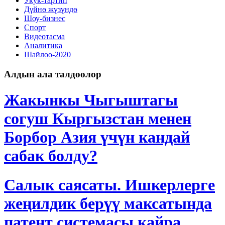
Укук-тартип
Дγйнө жүзүндө
Шоу-бизнес
Спорт
Видеотасма
Аналитика
Шайлоо-2020
Алдын ала талдоолор
Жакынкы Чыгыштагы
согуш Кыргызстан менен
Борбор Азия үчүн кандай
сабак болду?
Салык саясаты. Ишкерлерге
жеңилдик берүү максатында
патент системасы кайра