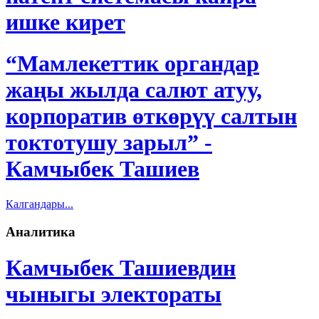
ишке кирет
“Мамлекеттик органдар
жаңы жылда салют атуу,
корпоратив өткөрүү салтын
токтотушу зарыл” -
Камчыбек Ташиев
Калгандары...
Аналитика
Камчыбек Ташиевдин
чыныгы электораты