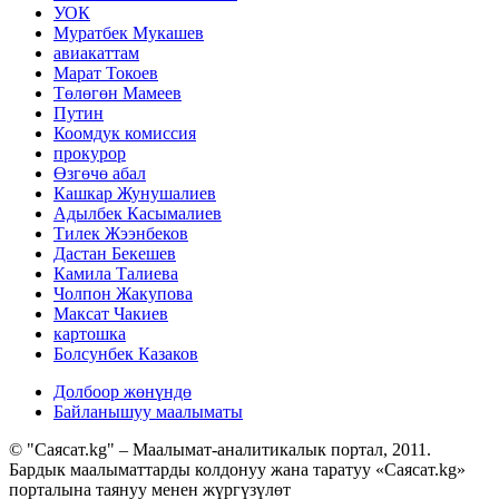
УОК
Муратбек Мукашев
авиакаттам
Марат Токоев
Төлөгөн Мамеев
Путин
Коомдук комиссия
прокурор
Өзгөчө абал
Кашкар Жунушалиев
Адылбек Касымалиев
Тилек Жээнбеков
Дастан Бекешев
Камила Талиева
Чолпон Жакупова
Максат Чакиев
картошка
Болсунбек Казаков
Долбоор жөнүндө
Байланышуу маалыматы
© "Саясат.kg" – Маалымат-аналитикалык портал, 2011.
Бардык маалыматтарды колдонуу жана таратуу «Саясат.kg»
порталына таянуу менен жүргүзүлөт