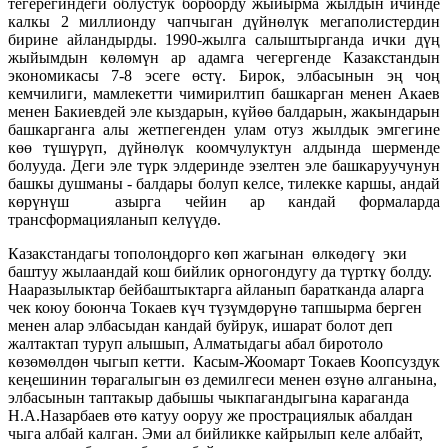
тегерегиндеги облустук борборду жыйырма жылдын ичинде
калкы 2 миллионду чапчыган дүйнөлүк мегаполистердин
бирине айландырды. 1990-жылга салыштырганда ички дүң
жыйымдын көлөмүн ар адамга чегергенде Казакстандын
экономикасы 7-8 эсеге өстү. Бирок, элбасынын эң чоң
кемчилиги, мамлекетти чимирилтип башкарган менен Акаев
менен Бакиевдей эле кыздарын, күйөө балдарын, жакындарын
башкарганга алы жетпегенден улам отуз жылдык эмгегине
көө түшүрүп, дүйнөлүк коомчулуктун алдында шерменде
болууда. Деги эле түрк элдеринде эзелтен эле башкаруучунун
башкы душманы - балдары болуп келсе, тилекке каршы, андай
көрүнүш азырга чейин ар кандай формаларда
трансформацияланып келүүдө.
Казакстандагы тополоңдорго көп жагынан өлкөдөгү эки
баштуу жылаандай кош бийлик орногондугу да түрткү болду.
Нааразылыктар бейбаштыктарга айланып баратканда аларга
чек коюу боюнча Токаев күч түзүмдөрүнө тапшырма берген
менен алар элбасыдан кандай буйрук, ишарат болот деп
жалтактап туруп алышып, Алматыдагы абал биротоло
көзөмөлдөн чыгып кетти. Касым-Жоомарт Токаев Коопсуздук
кеңешинин төрагалыгын өз демилгеси менен өзүнө алганына,
элбасынын таптакыр дабышы чыкпагандыгына караганда
Н.А.Назарбаев өтө катуу ооруу же прострациялык абалдан
чыга албай калган. Эми ал бийликке кайрылып келе албайт,